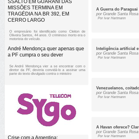
SSALTO EM GUARANI DAS
MISSÕES TERMINA EM
A Guerra do Paraguai
TRAGÉDIA NA BR 392, EM
por Grande Santa Rosa 
Por Ivar Hartmann
CERRO LARGO
O empresário foi identificado como Cleiton de
Oliveira Santos, 44 anos. O criminoso morto era o
motorista do veículo.
André Mendonça quer apenas que
Inteligência artificial 
por Grande Santa Rosa 
a PF cumpra o seu dever
Por Ivar Hartmann
Se André Mendonça vier a se encontrar com o
diretor da PF, deveria convidá-lo a assinar uma
parte do texto divulgado contra o ministro
Venezuelanos, coitad
por Grande Santa Rosa 
Por Ivar Hartmann
A Havan oferece? Clar
por Grande Santa Rosa 
Por Ivar Hartmann
Crise com a Argentina: