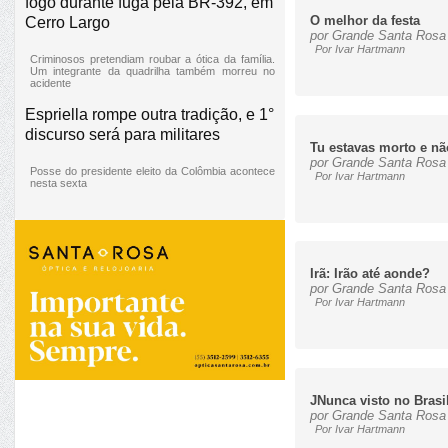
fogo durante fuga pela BR-392, em
O melhor da festa
Cerro Largo
por Grande Santa Rosa 
Por Ivar Hartmann
Criminosos pretendiam roubar a ótica da família.
Um integrante da quadrilha também morreu no
acidente
Espriella rompe outra tradição, e 1°
discurso será para militares
Tu estavas morto e nã
por Grande Santa Rosa 
Posse do presidente eleito da Colômbia acontece
Por Ivar Hartmann
nesta sexta
Irã: Irão até aonde?
por Grande Santa Rosa 
Por Ivar Hartmann
JNunca visto no Brasi
por Grande Santa Rosa 
Por Ivar Hartmann