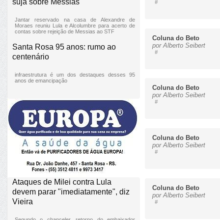
suja sobre Messias
#
Jantar reservado na casa de Alexandre de
Moraes reuniu Lula e Alcolumbre para acerto de
contas sobre rejeição de Messias ao STF
Coluna do Beto
por Alberto Seibert
Santa Rosa 95 anos: rumo ao
#
centenário
infraestrutura é um dos destaques desses 95
anos de emancipação
Coluna do Beto
por Alberto Seibert
#
Coluna do Beto
por Alberto Seibert
#
Ataques de Milei contra Lula
Coluna do Beto
devem parar "imediatamente", diz
por Alberto Seibert
Vieira
#
Segundo o chanceler, retorno do embaixador