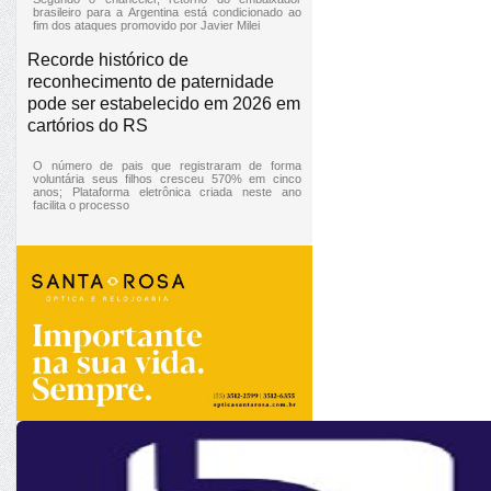
brasileiro para a Argentina está condicionado ao
fim dos ataques promovido por Javier Milei
Recorde histórico de
reconhecimento de paternidade
pode ser estabelecido em 2026 em
cartórios do RS
O número de pais que registraram de forma
voluntária seus filhos cresceu 570% em cinco
anos; Plataforma eletrônica criada neste ano
facilita o processo