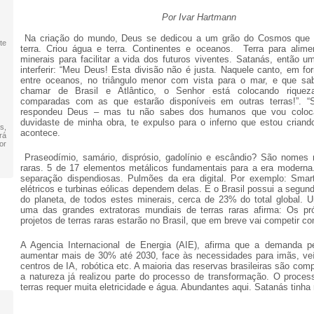
Por Ivar Hartmann
Na criação do mundo, Deus se dedicou a um grão do Cosmos que
te
terra. Criou água e terra. Continentes e oceanos. Terra para alime
minerais para facilitar a vida dos futuros viventes. Satanás, então u
interferir: “Meu Deus! Esta divisão não é justa. Naquele canto, em fo
entre oceanos, no triângulo menor com vista para o mar, e que s
chamar de Brasil e Atlântico, o Senhor está colocando rique
comparadas com as que estarão disponíveis em outras terras!”. “
respondeu Deus – mas tu não sabes dos humanos que vou coloc
duvidaste de minha obra, te expulso para o inferno que estou criand
s,
acontece.
rá
or
Praseodímio, samário, disprósio, gadolínio e escândio? São nomes r
raras. 5 de 17 elementos metálicos fundamentais para a era moderna
separação dispendiosas. Pulmões da era digital. Por exemplo: Smar
elétricos e turbinas eólicas dependem delas. E o Brasil possui a segun
do planeta, de todos estes minerais, cerca de 23% do total global. 
uma das grandes extratoras mundiais de terras raras afirma: Os p
projetos de terras raras estarão no Brasil, que em breve vai competir c
A Agencia Internacional de Energia (AIE), afirma que a demanda p
aumentar mais de 30% até 2030, face às necessidades para imãs, veíc
centros de IA, robótica etc. A maioria das reservas brasileiras são comp
a natureza já realizou parte do processo de transformação. O proce
terras requer muita eletricidade e água. Abundantes aqui. Satanás tinha
i