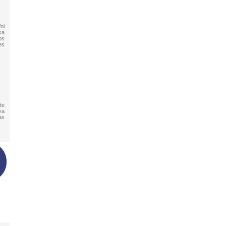
oi
sa
os
es
te
va
as