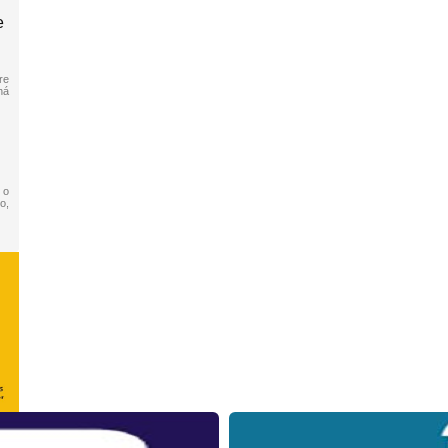
e
re
há
 o
o,