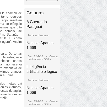
Colunas
 Ele chamou de
ntar e recursos
m anjo, resolveu
A Guerra do
rma de triângulo
Paraguai
abemos que vão
zas demais, se
Sim, Satanás –
Por Ivar Hartmann
ar lá! E, como
o agora”. Assim
Notas e Apartes
1.669
eais. De terras
Dia 22-7-26 – Coluna
. De extração e
publicada em GSRN
tphones, carros
da maior reserva
Inteligência
Um executivo de
artificial e o lógico
róximos grandes
om a China.
Por Ivar Hartmann
elos metais vai
ulos elétricos,
Notas e Apartes
ostas de argila:
1.668
ssamento destas
 razão!
Dia 15-7-26 – Coluna
publicada em GSRN