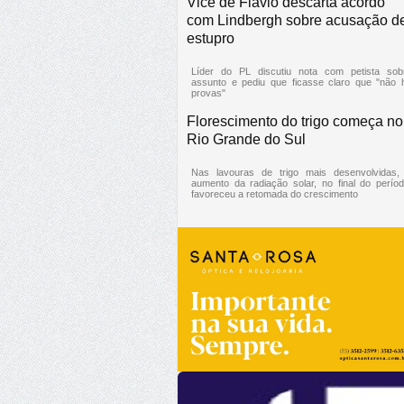
Vice de Flávio descarta acordo
com Lindbergh sobre acusação d
estupro
Líder do PL discutiu nota com petista sob
assunto e pediu que ficasse claro que "não 
provas"
Florescimento do trigo começa no
Rio Grande do Sul
Nas lavouras de trigo mais desenvolvidas,
aumento da radiação solar, no final do períod
favoreceu a retomada do crescimento