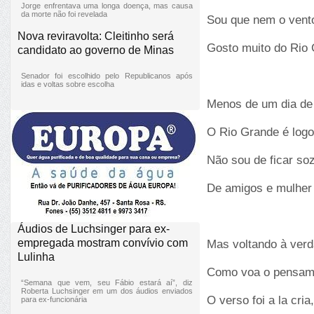
Jorge enfrentava uma longa doença, mas causa
da morte não foi revelada
Sou que nem o vento
Nova reviravolta: Cleitinho será
Gosto muito do Rio 
candidato ao governo de Minas
Senador foi escolhido pelo Republicanos após
idas e voltas sobre escolha
Menos de um dia de 
O Rio Grande é logo
Não sou de ficar so
De amigos e mulher
Áudios de Luchsinger para ex-
empregada mostram convívio com
Mas voltando à ver
Lulinha
Como voa o pensame
“Semana que vem, seu Fábio estará aí”, diz
Roberta Luchsinger em um dos áudios enviados
O verso foi a la cria
para ex-funcionária