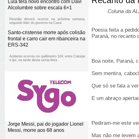
Recanto da 
Lula terá novo encontro com Davi
Alcolumbre sobre escala 6×1
Coluna da AL
Reunião deverá ocorrer na próxima semana,
segundo líder do governo na Casa
Poesia feita a pedid
Santo-cristense morre após colisão
Paraná, no recanto 
frontal e carro cair em ribanceira na
ERS-342
Acidente ocorreu no quilômetro 104, entre Catuípe
e Ijuí, na tarde desta sexta-feira
Boa noite, Paraná, 
Sem mentira, cabocl
Que só se fala a ve
E um abraço apertad
Pediram-me este ver
Jorge Messi, pai do jogador Lionel
Messi, morre aos 68 anos
Mas não me levem a 