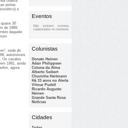
unda Guerra
 as portas
soviético) e
Eventos
e quase 30
Não existem eventos
ro de 1989,
cadastrados no momento
embro daquele
muro
Colunistas
ten”, sede do
998, automóveis
Donato Heinen
e. Os cavalos
Adair Philippsen
s em 1991, ainda
Coluna da Alma
erlim, agora
Alberto Seibert
Chuvinha Hartmann
Há 33 anos no Alerta
Vilmar Pudell
Ricardo Augusto
Heinen
Grande Santa Rosa
Notícias
Cidades
Todas