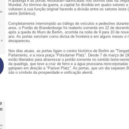
A quadriga e as portas resultaram danificadas nos últimos dias da Seg
Mundial. Ao término da guerra, a capital foi dividida em quatro setores e
voltaram à sua função original fazendo a divisão entre os setores leste (
as
oeste (britânico).
Completamente interrompido ao tráfego de veículos e pedestres durant
a
anos, o Portão de Brandenburgo foi reaberto somente em 22 de dezemb
após a queda do Muro de Berlim, ocorrida na noite de 9 para 10 de nov
ano. As portas serviram como divisa de fronteira e em alguns meses o 
 a
desapareceu.
Nos dias atuais, as portas ligam o centro histórico de Berlim ao “Tiergar
Parlamento, e a nova praça “Potsdamer Platz”. Desde 7 de março de 1
estão liberados para atravessar o portão somente no sentido leste-oest
da quadriga, que teve a cruz de ferro e a água prussiana reincorporada
galopam em direção a "Pariser Platz". As portas, que um dia separam B
são o símbolo da prosperidade e unificação alemã.
e
no
em
a,