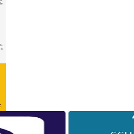
de
de
 o