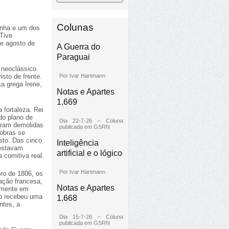
Colunas
anha e um dos
 Tive
de agosto de
A Guerra do
Paraguai
 neoclássico.
Por Ivar Hartmann
sto de frente.
a grega Irene,
Notas e Apartes
1.669
 fortaleza. Rei
do plano de
Dia 22-7-26 – Coluna
foram demolidas
publicada em GSRN
 obras se
sto. Das cinco
Inteligência
 estavam
artificial e o lógico
a comitiva real.
Por Ivar Hartmann
ro de 1806, os
ação francesa,
Notas e Apartes
omente em
do recebeu uma
1.668
ntes, a
Dia 15-7-26 – Coluna
publicada em GSRN