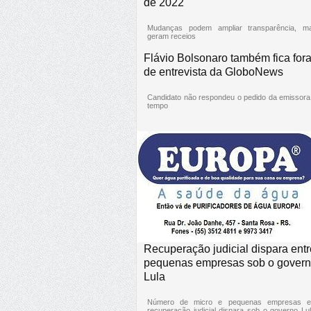
de 2022
Mudanças podem ampliar transparência, m
geram receios
Flávio Bolsonaro também fica for
de entrevista da GloboNews
Candidato não respondeu o pedido da emissora
tempo
Recuperação judicial dispara entr
pequenas empresas sob o gover
Lula
Número de micro e pequenas empresas 
recuperação judicial dispara sob o governo Lul