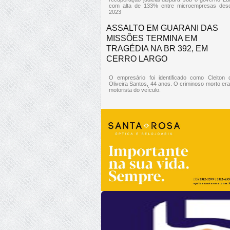
com alta de 133% entre microempresas des
2023
ASSALTO EM GUARANI DAS
MISSÕES TERMINA EM
TRAGÉDIA NA BR 392, EM
CERRO LARGO
O empresário foi identificado como Cleiton 
Oliveira Santos, 44 anos. O criminoso morto era
motorista do veículo.