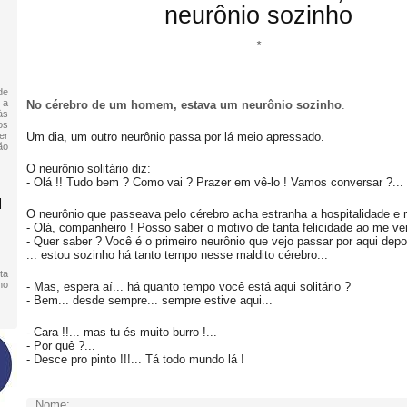
neurônio sozinho
*
de
 a
No cérebro de um homem, estava um neurônio sozinho
.
às
os
er
Um dia, um outro neurônio passa por lá meio apressado.
ão
O neurônio solitário diz:
- Olá !! Tudo bem ? Como vai ? Prazer em vê-lo ! Vamos conversar ?...
M
O neurônio que passeava pelo cérebro acha estranha a hospitalidade e 
- Olá, companheiro ! Posso saber o motivo de tanta felicidade ao me ve
- Quer saber ? Você é o primeiro neurônio que vejo passar por aqui dep
... estou sozinho há tanto tempo nesse maldito cérebro...
ta
no
- Mas, espera aí... há quanto tempo você está aqui solitário ?
- Bem... desde sempre... sempre estive aqui...
- Cara !!... mas tu és muito burro !...
- Por quê ?...
- Desce pro pinto !!!... Tá todo mundo lá !
Nome: