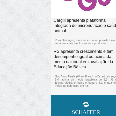
Cargill apresenta plataforma
integrada de micronutrição e saú
animal
Para Dalmagro, atuar nesse nível permite busc
impactos mais amplos sobre a produção.
RS apresenta crescimento e tem
desempenho igual ou acima da
média nacional em avaliação da
Educação Básica
Nos Anos Finais (6º ao 9º ano), o Estado alcanç
5,4, acima da média brasileira de 5,3. Já 
Ensino Médio, o índice chegou a 4,9, enquanto
média do país ficou em 4,5