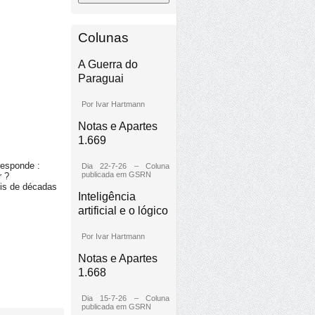
Colunas
A Guerra do
Paraguai
Por Ivar Hartmann
Notas e Apartes
1.669
responde :
Dia 22-7-26 – Coluna
publicada em GSRN
r ?
ois de décadas
Inteligência
artificial e o lógico
Por Ivar Hartmann
Notas e Apartes
1.668
Dia 15-7-26 – Coluna
publicada em GSRN