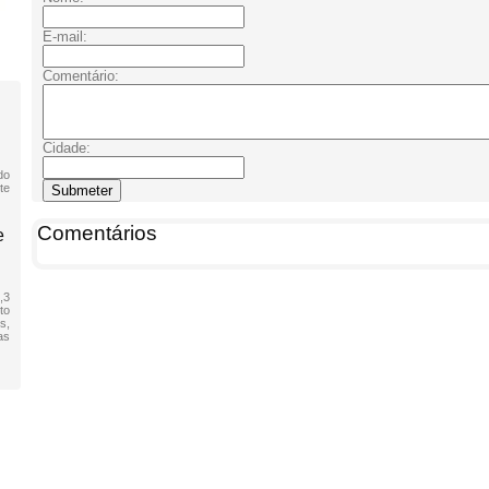
E-mail:
Comentário:
Cidade:
do
te
Comentários
e
,3
to
s,
as