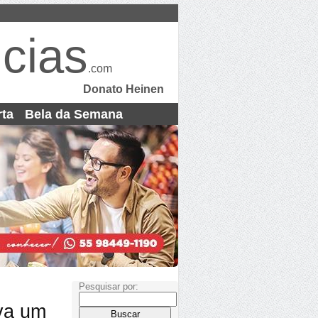
cias
.com
Donato Heinen
rta
Bela da Semana
Pesquisar por:
va um