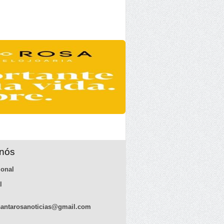
 nós
ional
l
antarosanoticias@gmail.com