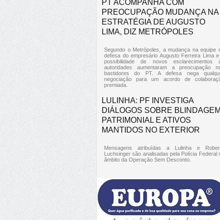
PT ACOMPANHA COM
PREOCUPAÇÃO MUDANÇA NA
ESTRATÉGIA DE AUGUSTO
LIMA, DIZ METRÓPOLES
Segundo o Metrópoles, a mudança na equipe 
defesa do empresário Augusto Ferreira Lima e
possibilidade de novos esclarecimentos 
autoridades aumentaram a preocupação n
bastidores do PT. A defesa nega qualqu
negociação para um acordo de colaboraç
premiada.
LULINHA: PF INVESTIGA
DIÁLOGOS SOBRE BLINDAGE
PATRIMONIAL E ATIVOS
MANTIDOS NO EXTERIOR
Mensagens atribuídas a Lulinha e Rober
Luchsinger são analisadas pela Polícia Federal 
âmbito da Operação Sem Desconto.