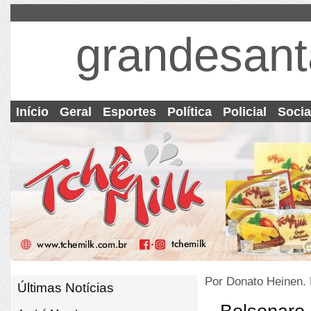
grandesant
Início
Geral
Esportes
Política
Policial
Socia
Por Donato Heinen.
Últimas Notícias