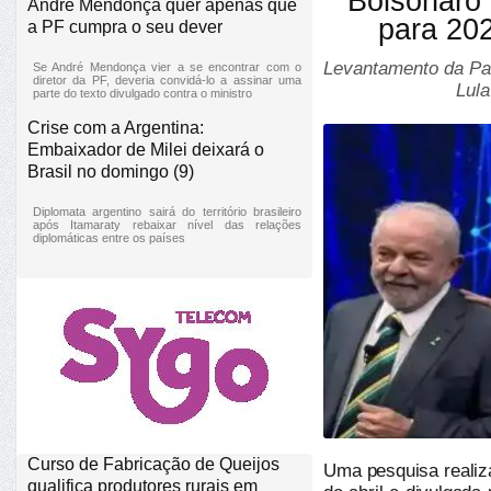
Bolsonaro 
André Mendonça quer apenas que
para 20
a PF cumpra o seu dever
Levantamento da Pa
Se André Mendonça vier a se encontrar com o
diretor da PF, deveria convidá-lo a assinar uma
Lula
parte do texto divulgado contra o ministro
Crise com a Argentina:
Embaixador de Milei deixará o
Brasil no domingo (9)
Diplomata argentino sairá do território brasileiro
após Itamaraty rebaixar nível das relações
diplomáticas entre os países
Curso de Fabricação de Queijos
Uma pesquisa realiz
qualifica produtores rurais em