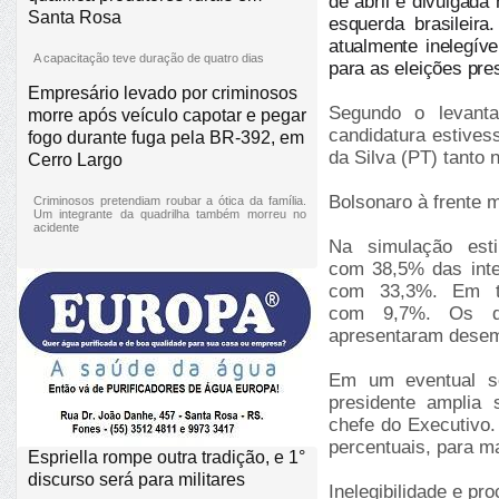
de abril e divulgada 
Santa Rosa
esquerda brasileira
atualmente inelegíve
A capacitação teve duração de quatro dias
para as eleições pre
Empresário levado por criminosos
Segundo o levant
morre após veículo capotar e pegar
candidatura estivess
fogo durante fuga pela BR-392, em
da Silva (PT) tanto 
Cerro Largo
Bolsonaro à frente m
Criminosos pretendiam roubar a ótica da família.
Um integrante da quadrilha também morreu no
acidente
Na simulação est
com 38,5% das inte
com 33,3%. Em te
com 9,7%. Os de
apresentaram desemp
Em um eventual se
presidente amplia
chefe do Executivo
percentuais, para m
Espriella rompe outra tradição, e 1°
discurso será para militares
Inelegibilidade e p