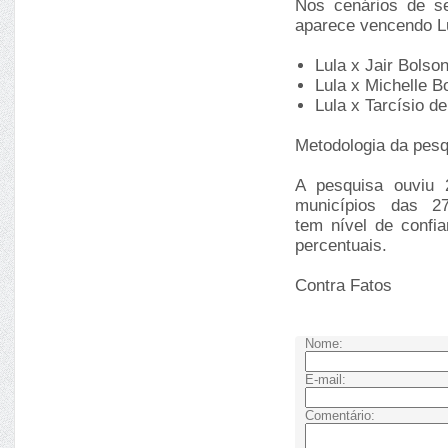
Nos cenários de s
aparece vencendo Lu
Lula x Jair Bolso
Lula x Michelle 
Lula x Tarcísio d
Metodologia da pesq
A pesquisa ouviu 
municípios das 2
tem nível de confi
percentuais.
Contra Fatos
Nome:
E-mail:
Comentário: