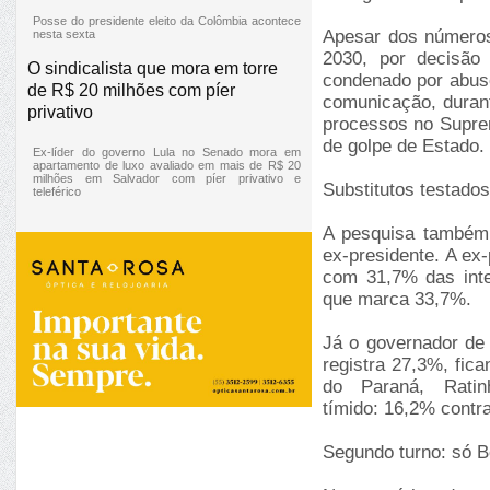
Posse do presidente eleito da Colômbia acontece
Apesar dos números
nesta sexta
2030, por decisão 
O sindicalista que mora em torre
condenado por abuso
de R$ 20 milhões com píer
comunicação, durant
privativo
processos no Suprem
de golpe de Estado.
Ex-líder do governo Lula no Senado mora em
apartamento de luxo avaliado em mais de R$ 20
milhões em Salvador com píer privativo e
Substitutos testados
teleférico
A pesquisa também 
ex-presidente. A ex
com 31,7% das inte
que marca 33,7%.
Já o governador de
registra 27,3%, fic
do Paraná, Rati
tímido: 16,2% contra
Segundo turno: só B