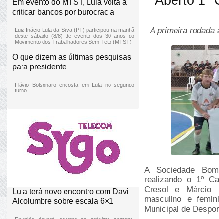
Aberto 1º 
Em evento do MTST, Lula volta a
criticar bancos por burocracia
A primeira rodada a
Luiz Inácio Lula da Silva (PT) participou na manhã
deste sábado (8/8) de evento dos 30 anos do
Movimento dos Trabalhadores Sem-Teto (MTST)
O que dizem as últimas pesquisas
para presidente
Flávio Bolsonaro encosta em Lula no segundo
turno
A Sociedade Bom 
realizando o 1º C
Cresol e Márcio 
Lula terá novo encontro com Davi
masculino e femi
Alcolumbre sobre escala 6×1
Municipal de Despo
Reunião deverá ocorrer na próxima semana,