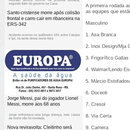
segundo líder do governo na Casa
A primeira rodada ac
as equipes que estã
Santo-cristense morre após colisão
frontal e carro cair em ribanceira na
Masculino
ERS-342
1. Asa Branca
Acidente ocorreu no quilômetro 104, entre Catuípe
e Ijuí, na tarde desta sexta-feira
2. Inox Design/Mja
3. Frigorífico Gallas
4. Walmar/Lendo E
5. Márcio Estofado
6. Doceoli
Jorge Messi, pai do jogador Lionel
Messi, morre aos 68 anos
7. Cresol
Jorge enfrentava uma longa doença, mas causa
8. Via Certa
da morte não foi revelada
Nova reviravolta: Cleitinho será
9. Camera