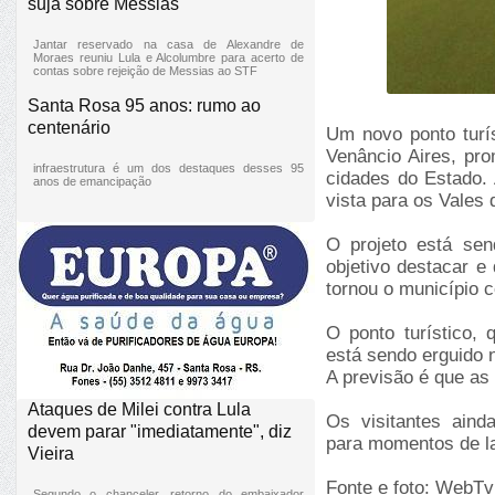
suja sobre Messias
Jantar reservado na casa de Alexandre de
Moraes reuniu Lula e Alcolumbre para acerto de
contas sobre rejeição de Messias ao STF
Santa Rosa 95 anos: rumo ao
centenário
Um novo ponto turís
Venâncio Aires, pro
infraestrutura é um dos destaques desses 95
cidades do Estado.
anos de emancipação
vista para os Vales 
O projeto está se
objetivo destacar e
tornou o município 
O ponto turístico,
está sendo erguido 
A previsão é que as 
Ataques de Milei contra Lula
Os visitantes aind
devem parar "imediatamente", diz
para momentos de l
Vieira
Fonte e foto: WebTv
Segundo o chanceler, retorno do embaixador