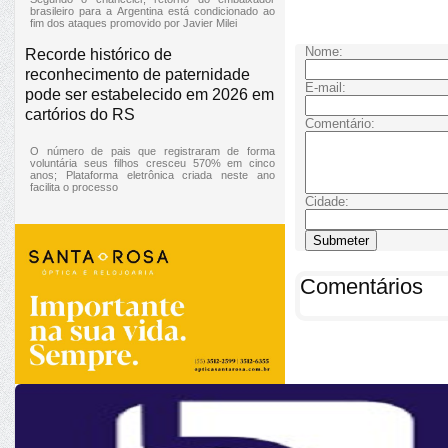
brasileiro para a Argentina está condicionado ao
fim dos ataques promovido por Javier Milei
Nome:
Recorde histórico de
reconhecimento de paternidade
E-mail:
pode ser estabelecido em 2026 em
cartórios do RS
Comentário:
O número de pais que registraram de forma
voluntária seus filhos cresceu 570% em cinco
anos; Plataforma eletrônica criada neste ano
facilita o processo
Cidade:
Comentários