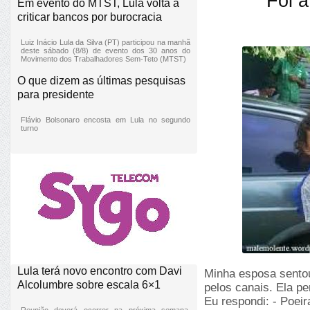
Foi 
Em evento do MTST, Lula volta a
criticar bancos por burocracia
Luiz Inácio Lula da Silva (PT) participou na manhã
deste sábado (8/8) de evento dos 30 anos do
Movimento dos Trabalhadores Sem-Teto (MTST)
O que dizem as últimas pesquisas
para presidente
Flávio Bolsonaro encosta em Lula no segundo
turno
Lula terá novo encontro com Davi
Minha esposa sentou
Alcolumbre sobre escala 6×1
pelos canais. Ela p
Eu respondi: - Poeir
Reunião deverá ocorrer na próxima semana,