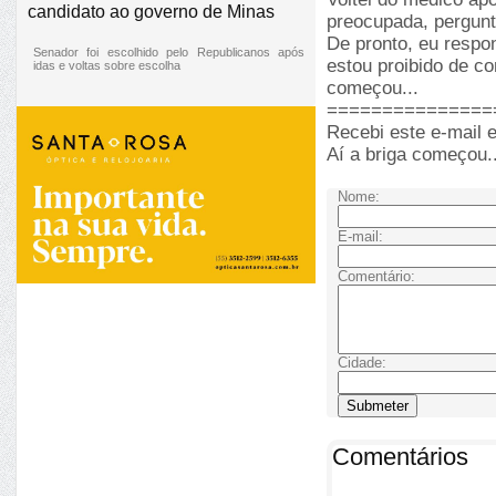
candidato ao governo de Minas
preocupada, pergunt
De pronto, eu respon
Senador foi escolhido pelo Republicanos após
estou proibido de co
idas e voltas sobre escolha
começou...
===============
Recebi este e-mail 
Aí a briga começou..
Nome:
E-mail:
Comentário:
Cidade:
Comentários