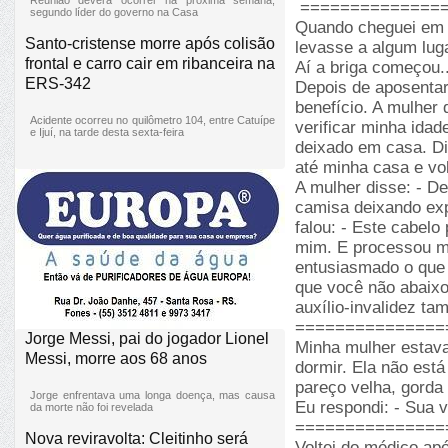
==============
segundo líder do governo na Casa
Quando cheguei em c
Santo-cristense morre após colisão
levasse a algum luga
frontal e carro cair em ribanceira na
Aí a briga começ
ERS-342
Depois de aposentar
benefício. A mulher 
Acidente ocorreu no quilômetro 104, entre Catuípe
verificar minha idad
e Ijuí, na tarde desta sexta-feira
deixado em casa. Di
até minha casa e vo
A mulher disse: - D
camisa deixando ex
falou: - Este cabelo
mim. E processou m
entusiasmado o que 
que você não abaixo
auxílio-invalidez ta
===============
Jorge Messi, pai do jogador Lionel
Minha mulher estava
Messi, morre aos 68 anos
dormir. Ela não está 
pareço velha, gorda
Jorge enfrentava uma longa doença, mas causa
Eu respondi: - Sua v
da morte não foi revelada
===============
Nova reviravolta: Cleitinho será
Voltei do médico ap