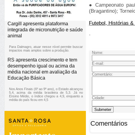
● Campeonato pauli
(Bragantino); Torne
Futebol, Histórias &
Cargill apresenta plataforma
integrada de micronutrição e saúde
·
animal
Para Dalmagro, atuar nesse nível permite buscar
impactos mais amplos sobre a produção.
Nome:
RS apresenta crescimento e tem
E-mail:
desempenho igual ou acima da
média nacional em avaliação da
Comentário:
Educação Básica
Nos Anos Finais (6º ao 9º ano), o Estado alcançou
5,4, acima da média brasileira de 5,3. Já no
Ensino Médio, o índice chegou a 4,9, enquanto a
Cidade:
média do país ficou em 4,5
Comentários