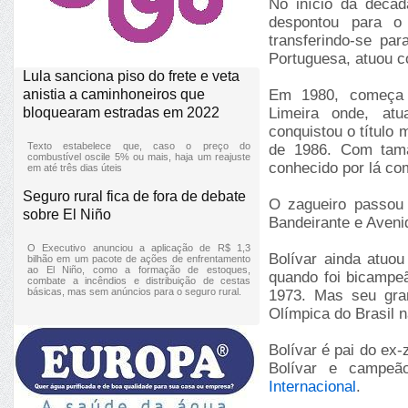
No início da déca
despontou para o
transferindo-se pa
Portuguesa, atuou c
Lula sanciona piso do frete e veta
anistia a caminhoneiros que
Em 1980, começa a
bloquearam estradas em 2022
Limeira onde, at
conquistou o título 
Texto estabelece que, caso o preço do
de 1986. Com tama
combustível oscile 5% ou mais, haja um reajuste
conhecido por lá com
em até três dias úteis
Seguro rural fica de fora de debate
O zagueiro passou 
sobre El Niño
Bandeirante e Aveni
O Executivo anunciou a aplicação de R$ 1,3
Bolívar ainda atuou
bilhão em um pacote de ações de enfrentamento
ao El Niño, como a formação de estoques,
quando foi bicampe
combate a incêndios e distribuição de cestas
básicas, mas sem anúncios para o seguro rural.
1973. Mas seu gra
Olímpica do Brasil 
Bolívar é pai do ex
Bolívar e campe
Internacional
.