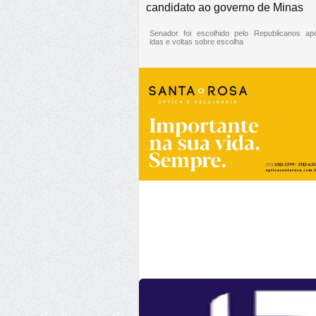
candidato ao governo de Minas
Senador foi escolhido pelo Republicanos ap
idas e voltas sobre escolha