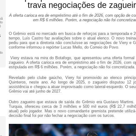
trava negociações de zaguei
A oferta carioca era de empréstimo até o fim de 2026, com opção de co
hã
em R$ 6 milhões. Porém, a negociação não foi concretiza
do
)
O Grêmio está no mercado em busca de reforços para a temporada e
s
tempo, Luís Castro faz avaliações sobre o atual elenco. O novo treina
pediu para que a diretoria não concluísse as negociações de Viery e G
conforme informou o repórter Lucas Mello, do Correio do Povo.
do
Viery estava na mira do Botafogo, que apresentou uma oferta formal
zagueiro. A oferta carioca era de empréstimo até o fim de 2026, com 
estipulada em R$ 6 milhões. Porém, a negociação não foi concretizada.
Revelado pelo clube gaúcho, Viery foi promovido ao elenco princi
Quinteros, neste ano. Ao longo de 2025, o zagueiro disputou 12 
assistência e chegou a atuar improvisado como lateral-esquerdo. O seu
Grêmio vai até junho de 2027.
Outro zagueiro que estava de saída do Grêmio era Gustavo Martins.
Turquia, ofereceu cerca de 3 milhões e 500 mil euros (R$ 22,7 milh
atual) pelo jogador. Mas o novo comandante gremista pretende utilizá-
decisão final foi por não fechar a negociação com os turcos.
a,