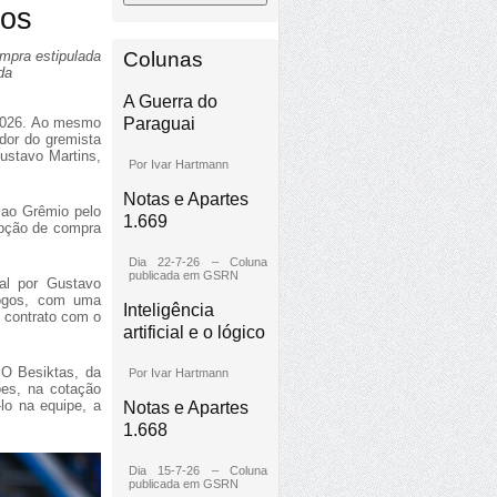
ros
Colunas
mpra estipulada
da
A Guerra do
Paraguai
 2026. Ao mesmo
dor do gremista
ustavo Martins,
Por Ivar Hartmann
Notas e Apartes
 ao Grêmio pelo
1.669
opção de compra
Dia 22-7-26 – Coluna
publicada em GSRN
pal por Gustavo
jogos, com uma
Inteligência
 contrato com o
artificial e o lógico
 O Besiktas, da
Por Ivar Hartmann
ões, na cotação
lo na equipe, a
Notas e Apartes
1.668
Dia 15-7-26 – Coluna
publicada em GSRN