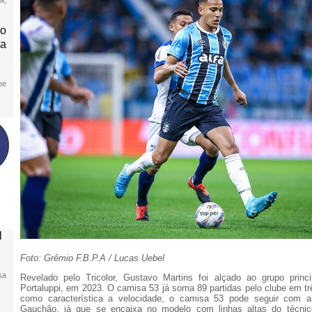
ão
na
pe
l
Foto: Grêmio F.B.P.A / Lucas Uebel
sa
Revelado pelo Tricolor, Gustavo Martins foi alçado ao grupo princ
Portaluppi, em 2023. O camisa 53 já soma 89 partidas pelo clube em tr
como característica a velocidade, o camisa 53 pode seguir com a 
Gauchão, já que se encaixa no modelo com linhas altas do técnic