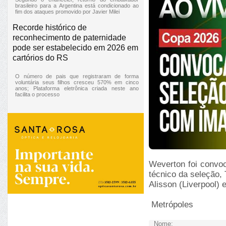
brasileiro para a Argentina está condicionado ao
fim dos ataques promovido por Javier Milei
Recorde histórico de
reconhecimento de paternidade
pode ser estabelecido em 2026 em
cartórios do RS
O número de pais que registraram de forma
voluntária seus filhos cresceu 570% em cinco
anos; Plataforma eletrônica criada neste ano
facilita o processo
Weverton foi convo
técnico da seleção, 
Alisson (Liverpool)
Metrópoles
Nome: