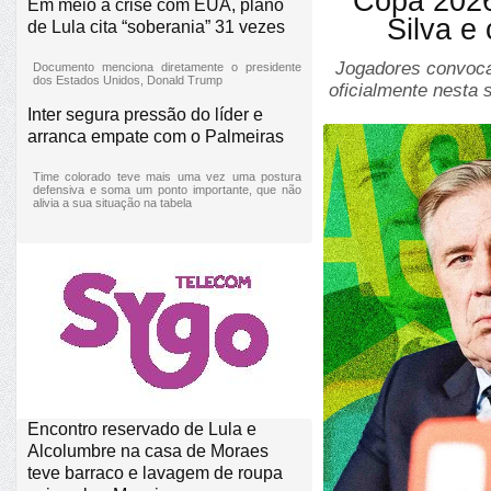
Copa 2026
Em meio à crise com EUA, plano
Silva e
de Lula cita “soberania” 31 vezes
Jogadores convoca
Documento menciona diretamente o presidente
dos Estados Unidos, Donald Trump
oficialmente nesta s
Inter segura pressão do líder e
arranca empate com o Palmeiras
Time colorado teve mais uma vez uma postura
defensiva e soma um ponto importante, que não
alivia a sua situação na tabela
Encontro reservado de Lula e
Alcolumbre na casa de Moraes
teve barraco e lavagem de roupa