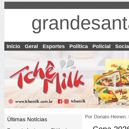
grandesant
Início
Geral
Esportes
Política
Policial
Socia
Por Donato Heinen.
Últimas Notícias