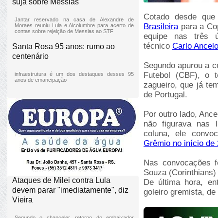
suja sobre Messias
Cotado desde que 
Jantar reservado na casa de Alexandre de
Brasileira
para a Co
Moraes reuniu Lula e Alcolumbre para acerto de
contas sobre rejeição de Messias ao STF
equipe nas três ú
técnico
Carlo Ancelo
Santa Rosa 95 anos: rumo ao
centenário
Segundo apurou a co
Futebol (CBF), o 
infraestrutura é um dos destaques desses 95
anos de emancipação
zagueiro, que já te
de Portugal.
Por outro lado, Ance
não figurava nas l
coluna, ele convo
Grêmio no início de
Nas convocações fe
Souza (Corinthians)
Ataques de Milei contra Lula
De última hora, en
devem parar "imediatamente", diz
goleiro gremista, de
Vieira
Segundo o chanceler, retorno do embaixador