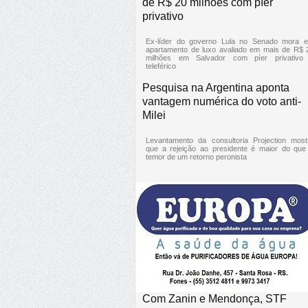
de R$ 20 milhões com píer
privativo
Ex-líder do governo Lula no Senado mora 
apartamento de luxo avaliado em mais de R$ 
milhões em Salvador com píer privativo
teleférico
Pesquisa na Argentina aponta
vantagem numérica do voto anti-
Milei
Levantamento da consultoria Projection most
que a rejeição ao presidente é maior do que
temor de um retorno peronista
Com Zanin e Mendonça, STF