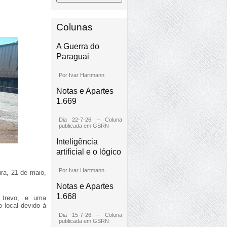
Colunas
A Guerra do
Paraguai
Por Ivar Hartmann
Notas e Apartes
1.669
Dia 22-7-26 – Coluna
publicada em GSRN
Inteligência
artificial e o lógico
Por Ivar Hartmann
ira, 21 de maio,
Notas e Apartes
1.668
 trevo, e uma
 local devido à
Dia 15-7-26 – Coluna
publicada em GSRN