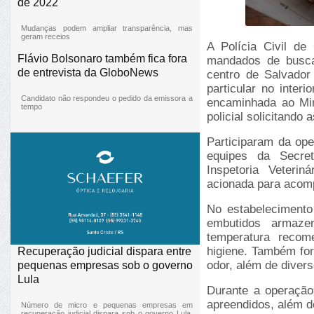
de 2022
Mudanças podem ampliar transparência, mas
geram receios
A Polícia Civil de 
Flávio Bolsonaro também fica fora
mandados de busca
de entrevista da GloboNews
centro de Salvado
particular no inter
Candidato não respondeu o pedido da emissora a
encaminhada ao Min
tempo
policial solicitando 
Participaram da ope
equipes da Secret
Inspetoria Veterin
acionada para acomp
No estabelecimento
embutidos armaze
temperatura reco
higiene. Também for
Recuperação judicial dispara entre
odor, além de divers
pequenas empresas sob o governo
Lula
Durante a operação
apreendidos, além d
Número de micro e pequenas empresas em
recuperação judicial dispara sob o governo Lula,