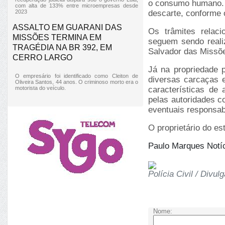
o consumo humano. T
com alta de 133% entre microempresas desde
2023
descarte, conforme 
ASSALTO EM GUARANI DAS
Os trâmites relac
MISSÕES TERMINA EM
seguem sendo reali
TRAGÉDIA NA BR 392, EM
Salvador das Missõ
CERRO LARGO
Já na propriedade p
O empresário foi identificado como Cleiton de
diversas carcaças 
Oliveira Santos, 44 anos. O criminoso morto era o
motorista do veículo.
características de 
pelas autoridades c
eventuais responsab
O proprietário do es
Paulo Marques Notí
Polícia Civil / Divul
Nome: