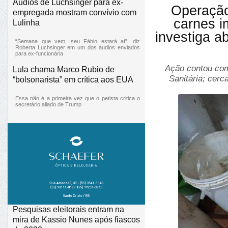
Áudios de Luchsinger para ex-
Operação
empregada mostram convívio com
carnes i
Lulinha
investiga a
“Semana que vem, seu Fábio estará aí”, diz
Roberta Luchsinger em um dos áudios enviados
para ex-funcionária
Ação contou com 
Lula chama Marco Rubio de
Sanitária; cerc
“bolsonarista” em crítica aos EUA
Essa não é a primeira vez que o petista critica o
secretário aliado de Trump
Pesquisas eleitorais entram na
mira de Kassio Nunes após fiascos