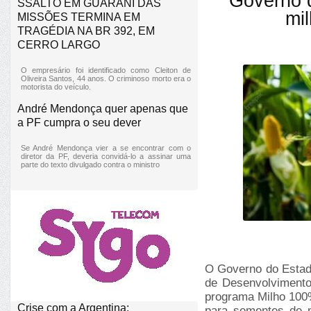
Governo d
SSALTO EM GUARANI DAS
mi
MISSÕES TERMINA EM
TRAGÉDIA NA BR 392, EM
CERRO LARGO
O empresário foi identificado como Cleiton de
Oliveira Santos, 44 anos. O criminoso morto era o
motorista do veículo.
André Mendonça quer apenas que
a PF cumpra o seu dever
Se André Mendonça vier a se encontrar com o
diretor da PF, deveria convidá-lo a assinar uma
parte do texto divulgado contra o ministro
O Governo do Estado
de Desenvolvimento 
programa Milho 100%
Crise com a Argentina:
para sementes de m