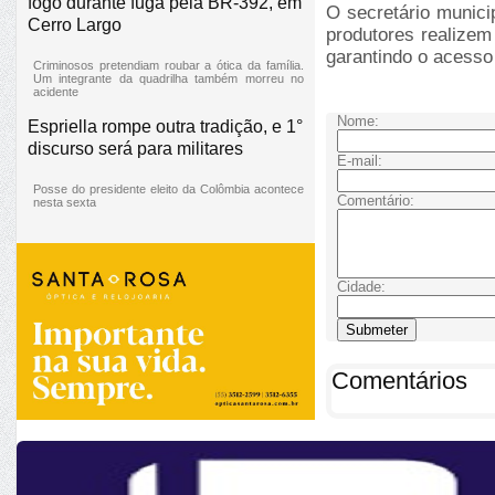
fogo durante fuga pela BR-392, em
O secretário munici
Cerro Largo
produtores realizem
garantindo o acesso 
Criminosos pretendiam roubar a ótica da família.
Um integrante da quadrilha também morreu no
acidente
Nome:
Espriella rompe outra tradição, e 1°
discurso será para militares
E-mail:
Posse do presidente eleito da Colômbia acontece
Comentário:
nesta sexta
Cidade:
Comentários