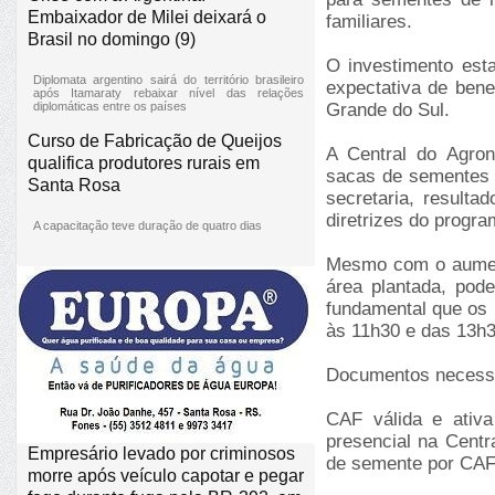
Embaixador de Milei deixará o
familiares.
Brasil no domingo (9)
O investimento est
Diplomata argentino sairá do território brasileiro
expectativa de bene
após Itamaraty rebaixar nível das relações
diplomáticas entre os países
Grande do Sul.
Curso de Fabricação de Queijos
A Central do Agron
qualifica produtores rurais em
sacas de sementes 
Santa Rosa
secretaria, resulta
diretrizes do progra
A capacitação teve duração de quatro dias
Mesmo com o aument
área plantada, pod
fundamental que os
às 11h30 e das 13h3
Documentos necess
CAF válida e ativ
presencial na Centr
Empresário levado por criminosos
de semente por CA
morre após veículo capotar e pegar