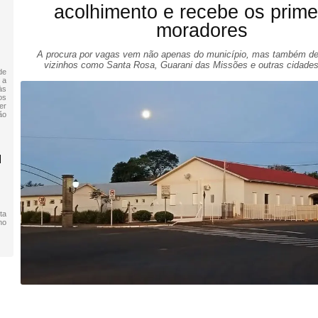
acolhimento e recebe os prime
moradores
A procura por vagas vem não apenas do município, mas também de
vizinhos como Santa Rosa, Guarani das Missões e outras cidades
de
 a
às
os
er
ão
M
ta
no