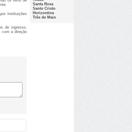
enas os itens de
Santa Rosa
nte.
Santo Cristo
Horizontina
or instituições
Três de Maio
os de ingresso,
e com a direção