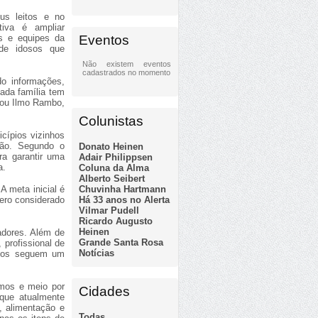
us leitos e no
tiva é ampliar
Eventos
s e equipes da
 de idosos que
Não existem eventos
cadastrados no momento
o informações,
ada família tem
cou Ilmo Rambo,
Colunistas
cípios vizinhos
ião. Segundo o
Donato Heinen
ra garantir uma
Adair Philippsen
a.
Coluna da Alma
Alberto Seibert
Chuvinha Hartmann
A meta inicial é
Há 33 anos no Alerta
ero considerado
Vilmar Pudell
Ricardo Augusto
Heinen
adores. Além de
Grande Santa Rosa
 profissional de
Notícias
rtos seguem um
imos e meio por
Cidades
que atualmente
, alimentação e
Todas