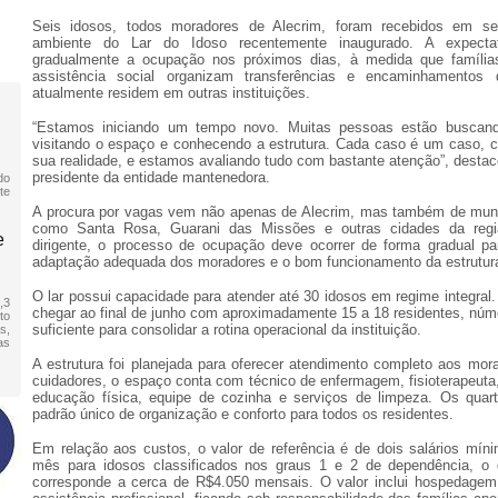
Seis idosos, todos moradores de Alecrim, foram recebidos em se
ambiente do Lar do Idoso recentemente inaugurado. A expecta
gradualmente a ocupação nos próximos dias, à medida que família
assistência social organizam transferências e encaminhamentos
atualmente residem em outras instituições.
“Estamos iniciando um tempo novo. Muitas pessoas estão buscand
visitando o espaço e conhecendo a estrutura. Cada caso é um caso, c
sua realidade, e estamos avaliando tudo com bastante atenção”, desta
presidente da entidade mantenedora.
do
te
A procura por vagas vem não apenas de Alecrim, mas também de muni
como Santa Rosa, Guarani das Missões e outras cidades da reg
e
dirigente, o processo de ocupação deve ocorrer de forma gradual pa
adaptação adequada dos moradores e o bom funcionamento da estrutur
O lar possui capacidade para atender até 30 idosos em regime integral. 
,3
chegar ao final de junho com aproximadamente 15 a 18 residentes, núm
to
suficiente para consolidar a rotina operacional da instituição.
s,
as
A estrutura foi planejada para oferecer atendimento completo aos mor
cuidadores, o espaço conta com técnico de enfermagem, fisioterapeuta,
educação física, equipe de cozinha e serviços de limpeza. Os qua
padrão único de organização e conforto para todos os residentes.
Em relação aos custos, o valor de referência é de dois salários mín
mês para idosos classificados nos graus 1 e 2 de dependência, o 
corresponde a cerca de R$4.050 mensais. O valor inclui hospedagem