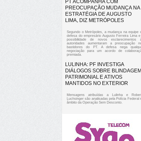
PT ACOMPANHA COM
PREOCUPAÇÃO MUDANÇA NA
ESTRATÉGIA DE AUGUSTO
LIMA, DIZ METRÓPOLES
Segundo o Metrópoles, a mudança na equipe 
defesa do empresário Augusto Ferreira Lima e
possibilidade de novos esclarecimentos 
autoridades aumentaram a preocupação n
bastidores do PT. A defesa nega qualqu
negociação para um acordo de colaboraç
premiada.
LULINHA: PF INVESTIGA
DIÁLOGOS SOBRE BLINDAGE
PATRIMONIAL E ATIVOS
MANTIDOS NO EXTERIOR
Mensagens atribuídas a Lulinha e Rober
Luchsinger são analisadas pela Polícia Federal 
âmbito da Operação Sem Desconto.