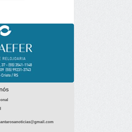
 nós
ional
l
antarosanoticias@gmail.com