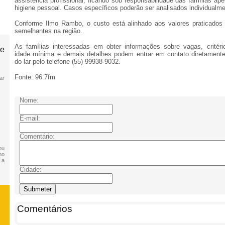
assistência profissional, ficando sob responsabilidade das famílias ap
higiene pessoal. Casos específicos poderão ser analisados individualme
Conforme Ilmo Rambo, o custo está alinhado aos valores praticados p
semelhantes na região.
As famílias interessadas em obter informações sobre vagas, critéri
de
idade mínima e demais detalhes podem entrar em contato diretament
do lar pelo telefone (55) 99938-9032.
Fonte: 96.7fm
ar
Nome:
E-mail:
Comentário:
ou
no
 a
Cidade:
Comentários