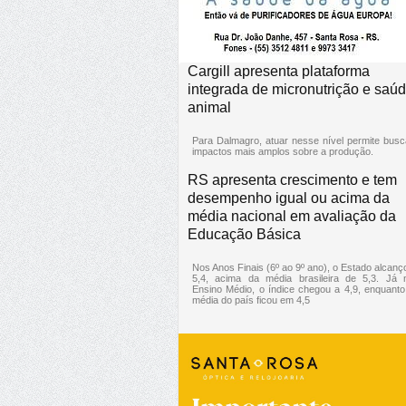
Cargill apresenta plataforma
integrada de micronutrição e saú
animal
Para Dalmagro, atuar nesse nível permite busc
impactos mais amplos sobre a produção.
RS apresenta crescimento e tem
desempenho igual ou acima da
média nacional em avaliação da
Educação Básica
Nos Anos Finais (6º ao 9º ano), o Estado alcanç
5,4, acima da média brasileira de 5,3. Já 
Ensino Médio, o índice chegou a 4,9, enquanto
média do país ficou em 4,5