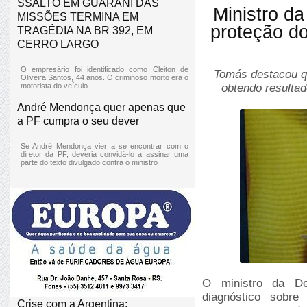
SSALTO EM GUARANI DAS
Ministro da
MISSÕES TERMINA EM
proteção do
TRAGÉDIA NA BR 392, EM
CERRO LARGO
O empresário foi identificado como Cleiton de
Tomás destacou q
Oliveira Santos, 44 anos. O criminoso morto era o
motorista do veículo.
obtendo resulta
André Mendonça quer apenas que
a PF cumpra o seu dever
Se André Mendonça vier a se encontrar com o
diretor da PF, deveria convidá-lo a assinar uma
parte do texto divulgado contra o ministro
O ministro da De
diagnóstico sobre 
Crise com a Argentina: