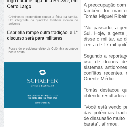
fogo durante fuga pela BR-392, em
A preocupação com 
Cerro Largo
também foi manife
Tomás Miguel Ribeir
Criminosos pretendiam roubar a ótica da família.
Um integrante da quadrilha também morreu no
acidente
“No passado, a ge
Espriella rompe outra tradição, e 1°
Sul. Hoje, a gente
discurso será para militares
disse o militar, ao 
cerca de 17 mil quil
Posse do presidente eleito da Colômbia acontece
nesta sexta
Segundo a reportag
uso de drones de 
sistemas antidrone
conflitos recentes
Oriente Médio.
Tomás destacou qu
obtendo resultados 
“Você está vendo pa
das potências trad
de dissuasão muito 
barata”, afirmou.