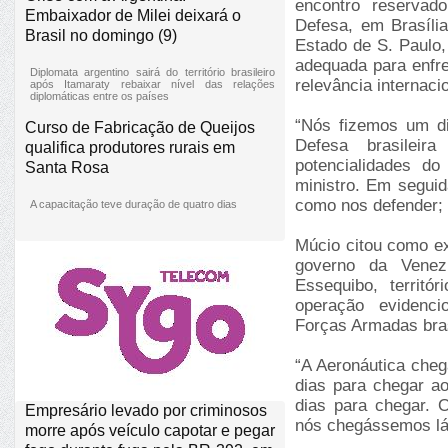
encontro reservad
Embaixador de Milei deixará o
Defesa, em Brasíli
Brasil no domingo (9)
Estado de S. Paulo,
adequada para enfr
Diplomata argentino sairá do território brasileiro
relevância internacio
após Itamaraty rebaixar nível das relações
diplomáticas entre os países
“Nós fizemos um di
Curso de Fabricação de Queijos
Defesa brasilei
qualifica produtores rurais em
potencialidades do
Santa Rosa
ministro. Em seguid
como nos defender;
A capacitação teve duração de quatro dias
Múcio citou como ex
governo da Venez
Essequibo, territó
operação evidencio
Forças Armadas bras
“A Aeronáutica cheg
dias para chegar a
dias para chegar. 
Empresário levado por criminosos
nós chegássemos lá, 
morre após veículo capotar e pegar