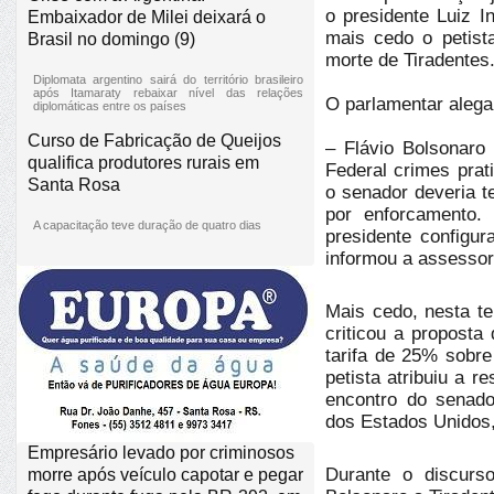
o presidente Luiz I
Embaixador de Milei deixará o
mais cedo o petist
Brasil no domingo (9)
morte de Tiradentes
Diplomata argentino sairá do território brasileiro
após Itamaraty rebaixar nível das relações
O parlamentar alega
diplomáticas entre os países
Curso de Fabricação de Queijos
– Flávio Bolsonaro
qualifica produtores rurais em
Federal crimes prat
Santa Rosa
o senador deveria t
por enforcamento.
A capacitação teve duração de quatro dias
presidente configu
informou a assessor
Mais cedo, nesta t
criticou a propost
tarifa de 25% sobre
petista atribuiu a 
encontro do senado
dos Estados Unidos,
Empresário levado por criminosos
Durante o discurso
morre após veículo capotar e pegar