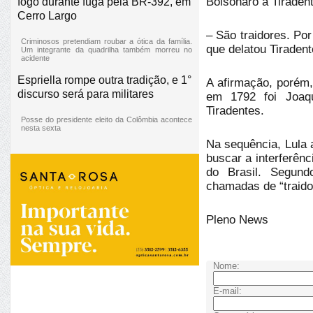
Bolsonaro a Tiraden
fogo durante fuga pela BR-392, em
Cerro Largo
– São traidores. Po
Criminosos pretendiam roubar a ótica da família.
que delatou Tiradent
Um integrante da quadrilha também morreu no
acidente
Espriella rompe outra tradição, e 1°
A afirmação, porém,
discurso será para militares
em 1792 foi Joaq
Tiradentes.
Posse do presidente eleito da Colômbia acontece
nesta sexta
Na sequência, Lula 
buscar a interferên
do Brasil. Segun
chamadas de “traidor
Pleno News
Nome:
E-mail: