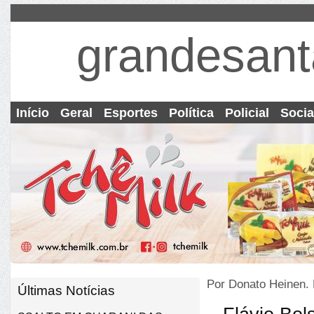
grandesant
Início
Geral
Esportes
Política
Policial
Socia
Por Donato Heinen.
Últimas Notícias