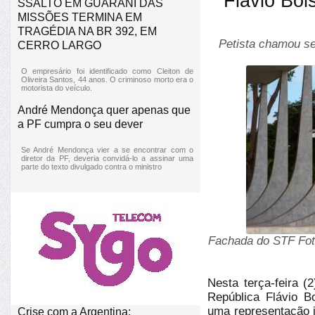
Flávio Bol
SSALTO EM GUARANI DAS
MISSÕES TERMINA EM
TRAGÉDIA NA BR 392, EM
Petista chamou sen
CERRO LARGO
O empresário foi identificado como Cleiton de
Oliveira Santos, 44 anos. O criminoso morto era o
motorista do veículo.
André Mendonça quer apenas que
a PF cumpra o seu dever
Se André Mendonça vier a se encontrar com o
diretor da PF, deveria convidá-lo a assinar uma
parte do texto divulgado contra o ministro
Fachada do STF F
Nesta terça-feira (
República Flávio B
uma representação j
Crise com a Argentina: