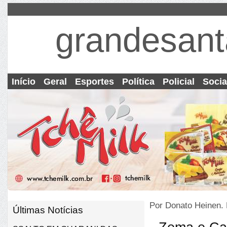
grandesant
Início
Geral
Esportes
Política
Policial
Socia
Por Donato Heinen.
Últimas Notícias