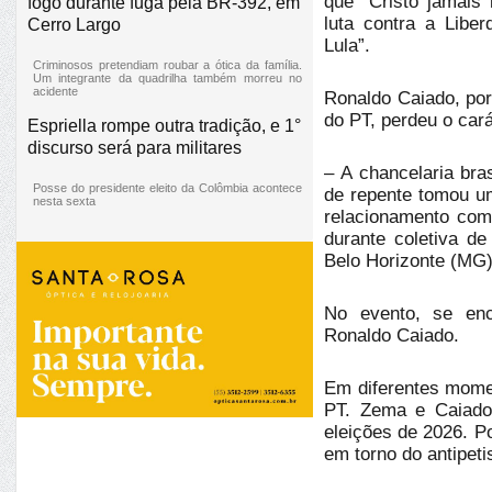
que “Cristo jamais 
fogo durante fuga pela BR-392, em
luta contra a Libe
Cerro Largo
Lula”.
Criminosos pretendiam roubar a ótica da família.
Um integrante da quadrilha também morreu no
acidente
Ronaldo Caiado, por
do PT, perdeu o cará
Espriella rompe outra tradição, e 1°
discurso será para militares
– A chancelaria bra
Posse do presidente eleito da Colômbia acontece
de repente tomou um
nesta sexta
relacionamento com
durante coletiva d
Belo Horizonte (MG)
No evento, se en
Ronaldo Caiado.
Em diferentes momen
PT. Zema e Caiado
eleições de 2026. P
em torno do antipeti