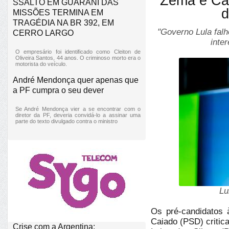
Zema e Cai
SSALTO EM GUARANI DAS
d
MISSÕES TERMINA EM
TRAGÉDIA NA BR 392, EM
"Governo Lula fal
CERRO LARGO
inte
O empresário foi identificado como Cleiton de
Oliveira Santos, 44 anos. O criminoso morto era o
motorista do veículo.
André Mendonça quer apenas que
a PF cumpra o seu dever
Se André Mendonça vier a se encontrar com o
diretor da PF, deveria convidá-lo a assinar uma
parte do texto divulgado contra o ministro
Lu
Os pré-candidatos
Caiado (PSD) critica
Crise com a Argentina: