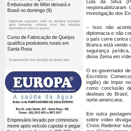
Lula da Silva (P
Embaixador de Milei deixará o
responsabilizaram 
Brasil no domingo (9)
investigação dos E
Diplomata argentino sairá do território brasileiro
após Itamaraty rebaixar nível das relações
– Isso não acont
diplomáticas entre os países
diplomacia e não co
Curso de Fabricação de Queijos
o país corre contra o
qualifica produtores rurais em
Branca está vendo u
Santa Rosa
segurança jurídica
disse Zema em vídeo
A capacitação teve duração de quatro dias
O ex-governador de
Escritório Comerc
inglês) de impor no
como conclusão de
desleais do Brasil
norte-americana.
Em outra postagem
sobre vídeo divulg
Empresário levado por criminosos
Cristo Redentor lut
morre após veículo capotar e pegar