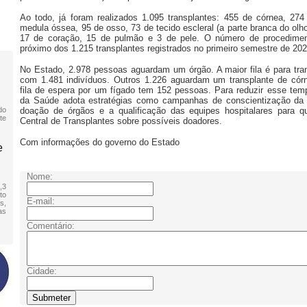
Ao todo, já foram realizados 1.095 transplantes: 455 de córnea, 274
medula óssea, 95 de osso, 73 de tecido escleral (a parte branca do olho
17 de coração, 15 de pulmão e 3 de pele. O número de procedimen
próximo dos 1.215 transplantes registrados no primeiro semestre de 202
No Estado, 2.978 pessoas aguardam um órgão. A maior fila é para tran
com 1.481 indivíduos. Outros 1.226 aguardam um transplante de cór
fila de espera por um fígado tem 152 pessoas. Para reduzir esse temp
da Saúde adota estratégias como campanhas de conscientização da 
do
doação de órgãos e a qualificação das equipes hospitalares para q
te
Central de Transplantes sobre possíveis doadores.
Com informações do governo do Estado
e
Nome:
,3
to
E-mail:
s,
as
Comentário:
Cidade: