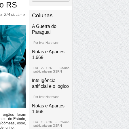
no RS
Colunas
a, 274 de rim e
A Guerra do
Paraguai
Por Ivar Hartmann
Notas e Apartes
1.669
Dia 22-7-26 – Coluna
publicada em GSRN
Inteligência
artificial e o lógico
Por Ivar Hartmann
Notas e Apartes
1.668
e órgãos foram
ntes do Estado,
Dia 15-7-26 – Coluna
 (córneas, osso,
publicada em GSRN
de junho.