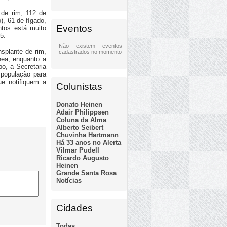
 de rim, 112 de
), 61 de fígado,
Eventos
tos está muito
5.
Não existem eventos
splante de rim,
cadastrados no momento
nea, enquanto a
o, a Secretaria
população para
ue notifiquem a
Colunistas
Donato Heinen
Adair Philippsen
Coluna da Alma
Alberto Seibert
Chuvinha Hartmann
Há 33 anos no Alerta
Vilmar Pudell
Ricardo Augusto
Heinen
Grande Santa Rosa
Notícias
Cidades
Todas