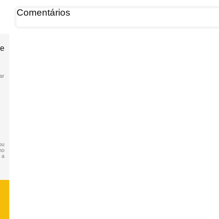
Comentários
de
ar
ou
no
 a