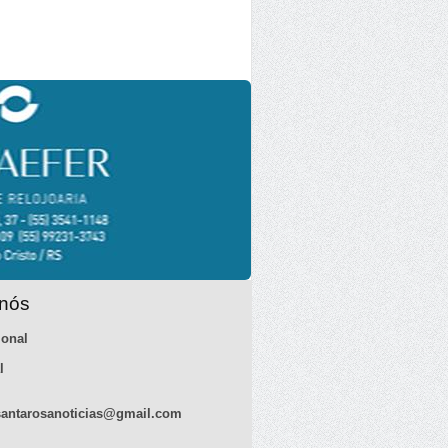
 nós
ional
l
antarosanoticias@gmail.com