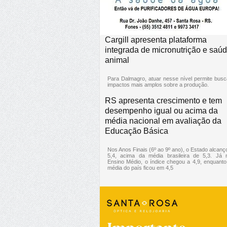
Cargill apresenta plataforma
integrada de micronutrição e saú
animal
Para Dalmagro, atuar nesse nível permite busc
impactos mais amplos sobre a produção.
RS apresenta crescimento e tem
desempenho igual ou acima da
média nacional em avaliação da
Educação Básica
Nos Anos Finais (6º ao 9º ano), o Estado alcanç
5,4, acima da média brasileira de 5,3. Já 
Ensino Médio, o índice chegou a 4,9, enquanto
média do país ficou em 4,5