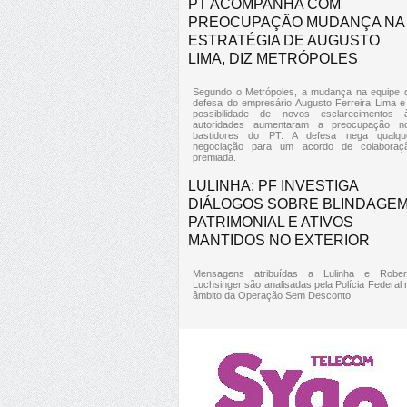
PT ACOMPANHA COM
PREOCUPAÇÃO MUDANÇA NA
ESTRATÉGIA DE AUGUSTO
LIMA, DIZ METRÓPOLES
Segundo o Metrópoles, a mudança na equipe 
defesa do empresário Augusto Ferreira Lima e
possibilidade de novos esclarecimentos 
autoridades aumentaram a preocupação n
bastidores do PT. A defesa nega qualqu
negociação para um acordo de colaboraç
premiada.
LULINHA: PF INVESTIGA
DIÁLOGOS SOBRE BLINDAGE
PATRIMONIAL E ATIVOS
MANTIDOS NO EXTERIOR
Mensagens atribuídas a Lulinha e Rober
Luchsinger são analisadas pela Polícia Federal 
âmbito da Operação Sem Desconto.