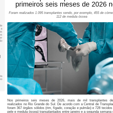
primeiros seis meses de 2026 
Foram realizados 1.095 transplantes sendo, por exemplo, 455 de córne
112 de medula óssea
de
 a
às
os
er
ão
M
ta
no
Nos primeiros seis meses de 2026, mais de mil transplantes d
realizados no Rio Grande do Sul. De acordo com a Central de Transpla
foram 367 órgãos sólidos (rim, fígado, coração e pulmão) e 728 tecidos
pele e medula óssea) transplantados entre janeiro e a segunda semana 