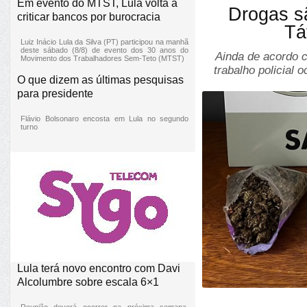
Em evento do MTST, Lula volta a
Drogas s
criticar bancos por burocracia
Tá
Luiz Inácio Lula da Silva (PT) participou na manhã
deste sábado (8/8) de evento dos 30 anos do
Ainda de acordo 
Movimento dos Trabalhadores Sem-Teto (MTST)
trabalho policial
O que dizem as últimas pesquisas
para presidente
Flávio Bolsonaro encosta em Lula no segundo
turno
Lula terá novo encontro com Davi
Alcolumbre sobre escala 6×1
Reunião deverá ocorrer na próxima semana,