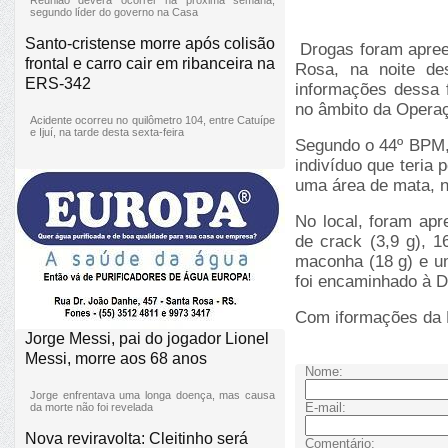
segundo líder do governo na Casa
Santo-cristense morre após colisão
Drogas foram apreen
frontal e carro cair em ribanceira na
Rosa, na noite de
ERS-342
informações dessa f
no âmbito da Opera
Acidente ocorreu no quilômetro 104, entre Catuípe
e Ijuí, na tarde desta sexta-feira
Segundo o 44º BPM, 
indivíduo que teria 
uma área de mata, n
No local, foram ap
de crack (3,9 g), 1
maconha (18 g) e u
foi encaminhado à D
Com iformações da B
Jorge Messi, pai do jogador Lionel
Messi, morre aos 68 anos
Nome:
Jorge enfrentava uma longa doença, mas causa
E-mail:
da morte não foi revelada
Nova reviravolta: Cleitinho será
Comentário: