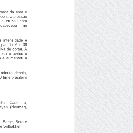
trada da área e
epois, a pressão
a e cruzou com
 cabeceou firme
 intensidade e
 partida. Aos 39
iva de cortar. A
fesa e evitou o
ea e aumentou a
 minuto depois,
 time brasileiro
ntos; Casemiro,
Rayan (Neymar),
; Berge, Berg e
le Solbakken.