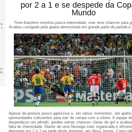
por 2 a 1 e se despede da Cop
Mundo
Time brasileiro mostrou pouca intensidade, mas teve chances para g
ra
Acabou castigado pela apatia demostrada em grande parte da partida e 
 o
po
da
Apesar da postura pouco agressiva e, em vários momentos, até apática,
oportunidades suficientes para sair de campo com a vitória. A equipe de
desperdiçou um pênalti, perdeu outras chances claras de gol e acabou
falta de intensidade. Diante de uma Noruega mais organizada e eficient
derrotada por 2 a 1 na tarde deste domingo, em Nova Jersey. Como não