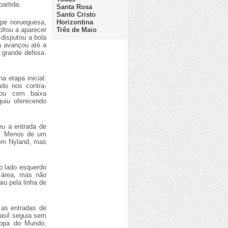
partida.
Santa Rosa
Santo Cristo
Horizontina
ipe norueguesa,
Três de Maio
oltou a aparecer
 disputou a bola
a avançou até a
a grande defesa.
 etapa inicial:
do nos contra-
cou com baixa
guiu oferecendo
eu a entrada de
o. Menos de um
com Nyland, mas
o lado esquerdo
a área, mas não
iu pela linha de
as entradas de
asil seguia sem
Copa do Mundo,