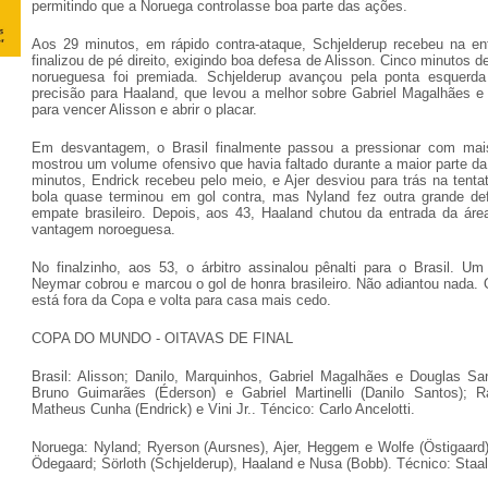
permitindo que a Noruega controlasse boa parte das ações.
Aos 29 minutos, em rápido contra-ataque, Schjelderup recebeu na en
finalizou de pé direito, exigindo boa defesa de Alisson. Cinco minutos d
norueguesa foi premiada. Schjelderup avançou pela ponta esquerd
precisão para Haaland, que levou a melhor sobre Gabriel Magalhães e
para vencer Alisson e abrir o placar.
Em desvantagem, o Brasil finalmente passou a pressionar com mais
mostrou um volume ofensivo que havia faltado durante a maior parte da
minutos, Endrick recebeu pelo meio, e Ajer desviou para trás na tentat
bola quase terminou em gol contra, mas Nyland fez outra grande de
empate brasileiro. Depois, aos 43, Haaland chutou da entrada da ár
vantagem noroeguesa.
No finalzinho, aos 53, o árbitro assinalou pênalti para o Brasil. Um
Neymar cobrou e marcou o gol de honra brasileiro. Não adiantou nada. O
está fora da Copa e volta para casa mais cedo.
COPA DO MUNDO - OITAVAS DE FINAL
Brasil: Alisson; Danilo, Marquinhos, Gabriel Magalhães e Douglas Sa
Bruno Guimarães (Éderson) e Gabriel Martinelli (Danilo Santos); 
Matheus Cunha (Endrick) e Vini Jr.. Téncico: Carlo Ancelotti.
Noruega: Nyland; Ryerson (Aursnes), Ajer, Heggem e Wolfe (Östigaard)
Ödegaard; Sörloth (Schjelderup), Haaland e Nusa (Bobb). Técnico: Staa