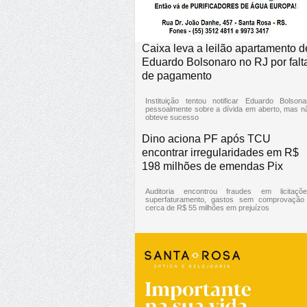
Caixa leva a leilão apartamento d
Eduardo Bolsonaro no RJ por falt
de pagamento
Instituição tentou notificar Eduardo Bolsona
pessoalmente sobre a dívida em aberto, mas n
obteve sucesso
Dino aciona PF após TCU
encontrar irregularidades em R$
198 milhões de emendas Pix
Auditoria encontrou fraudes em licitaçõe
superfaturamento, gastos sem comprovação
cerca de R$ 55 milhões em prejuízos