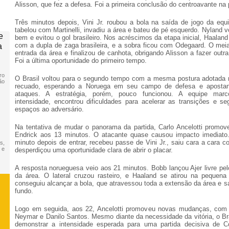
Alisson, que fez a defesa. Foi a primeira conclusão do centroavante na 
Três minutos depois, Vini Jr. roubou a bola na saída de jogo da equ
tabelou com Martinelli, invadiu a área e bateu de pé esquerdo. Nyland v
e
bem e evitou o gol brasileiro. Nos acréscimos da etapa inicial, Haaland
com a dupla de zaga brasileira, e a sobra ficou com Odegaard. O mei
a
entrada da área e finalizou de canhota, obrigando Alisson a fazer outr
Foi a última oportunidade do primeiro tempo.
ro
O Brasil voltou para o segundo tempo com a mesma postura adotada na
ão
recuado, esperando a Noruega em seu campo de defesa e apostan
ataques. A estratégia, porém, pouco funcionou. A equipe mar
intensidade, encontrou dificuldades para acelerar as transições e se
espaços ao adversário.
Na tentativa de mudar o panorama da partida, Carlo Ancelotti promov
Endrick aos 13 minutos. O atacante quase causou impacto imediat
minuto depois de entrar, recebeu passe de Vini Jr., saiu cara a cara 
s,
 e
desperdiçou uma oportunidade clara de abrir o placar.
A resposta norueguesa veio aos 21 minutos. Bobb lançou Ajer livre pel
da área. O lateral cruzou rasteiro, e Haaland se atirou na pequen
conseguiu alcançar a bola, que atravessou toda a extensão da área e sa
fundo.
Logo em seguida, aos 22, Ancelotti promoveu novas mudanças, com 
Neymar e Danilo Santos. Mesmo diante da necessidade da vitória, o Br
demonstrar a intensidade esperada para uma partida decisiva de 