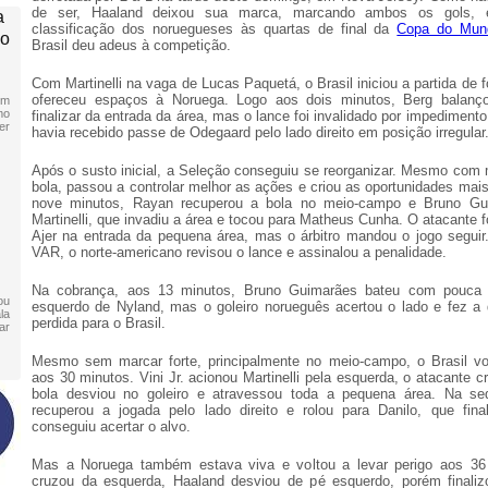
de ser, Haaland deixou sua marca, marcando ambos os gols,
a
classificação dos noruegueses às quartas de final da
Copa do Mun
do
Brasil deu adeus à competição.
Com Martinelli na vaga de Lucas Paquetá, o Brasil iniciou a partida de 
ofereceu espaços à Noruega. Logo aos dois minutos, Berg balanç
om
mo
finalizar da entrada da área, mas o lance foi invalidado por impedimento
er
havia recebido passe de Odegaard pelo lado direito em posição irregular
Após o susto inicial, a Seleção conseguiu se reorganizar. Mesmo com
bola, passou a controlar melhor as ações e criou as oportunidades mai
nove minutos, Rayan recuperou a bola no meio-campo e Bruno Gu
Martinelli, que invadiu a área e tocou para Matheus Cunha. O atacante f
Ajer na entrada da pequena área, mas o árbitro mandou o jogo segui
VAR, o norte-americano revisou o lance e assinalou a penalidade.
Na cobrança, aos 13 minutos, Bruno Guimarães bateu com pouca 
ou
esquerdo de Nyland, mas o goleiro norueguês acertou o lado e fez a
la
perdida para o Brasil.
ar
Mesmo sem marcar forte, principalmente no meio-campo, o Brasil vo
aos 30 minutos. Vini Jr. acionou Martinelli pela esquerda, o atacante cr
bola desviou no goleiro e atravessou toda a pequena área. Na se
recuperou a jogada pelo lado direito e rolou para Danilo, que fin
conseguiu acertar o alvo.
Mas a Noruega também estava viva e voltou a levar perigo aos 36
cruzou da esquerda, Haaland desviou de pé esquerdo, porém finali