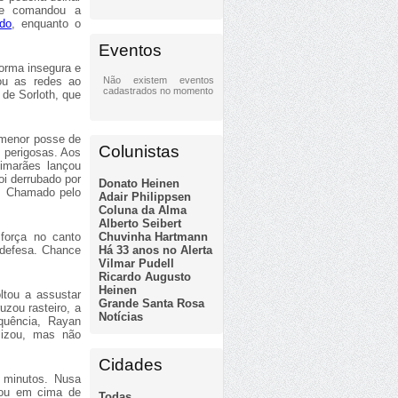
 e comandou a
do
, enquanto o
Eventos
forma insegura e
Não existem eventos
ou as redes ao
cadastrados no momento
 de Sorloth, que
.
 menor posse de
Colunistas
s perigosas. Aos
imarães lançou
oi derrubado por
Donato Heinen
r. Chamado pelo
Adair Philippsen
Coluna da Alma
Alberto Seibert
Chuvinha Hartmann
força no canto
Há 33 anos no Alerta
 defesa. Chance
Vilmar Pudell
Ricardo Augusto
Heinen
ltou a assustar
Grande Santa Rosa
uzou rasteiro, a
Notícias
quência, Rayan
alizou, mas não
Cidades
 minutos. Nusa
zou em cima de
Todas