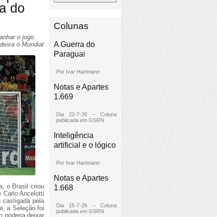
a do
Colunas
anhar o jogo.
A Guerra do
deixa o Mundial
Paraguai
Por Ivar Hartmann
Notas e Apartes
1.669
Dia 22-7-26 – Coluna
publicada em GSRN
Inteligência
artificial e o lógico
Por Ivar Hartmann
Notas e Apartes
 o Brasil criou
1.668
 Carlo Ancelotti
 castigada pela
Dia 15-7-26 – Coluna
e, a Seleção foi
publicada em GSRN
 poderia deixar