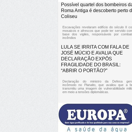
Possível quartel dos bombeiros d
Roma Antiga é descoberto perto 
Coliseu
Escavações revelaram edifício do século II c
mosaicos e afrescos que pode ter servido co
base dos vigiles, responsáveis por combat
incêndios
LULA SE IRRITA COM FALA DE
JOSÉ MÚCIO E AVALIA QUE
DECLARAÇÃO EXPÔS
FRAGILIDADE DO BRASIL:
“ABRIR O PORTÃO?”
Declaração do ministro da Defesa ger
incômodo no Planalto, que avaliou que a fa
transmitiu uma imagem de vulnerabilidade milit
em meio a tensões diplomáticas.