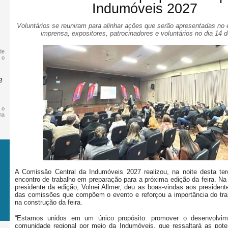
Indumóveis 2027
Voluntários se reuniram para alinhar ações que serão apresentadas no
imprensa, expositores, patrocinadores e voluntários no dia 14 d
de
 o
e
 o
ma
A Comissão Central da Indumóveis 2027 realizou, na noite desta terç
encontro de trabalho em preparação para a próxima edição da feira. Na
presidente da edição, Volnei Allmer, deu as boas-vindas aos president
das comissões que compõem o evento e reforçou a importância do trab
na construção da feira.
“Estamos unidos em um único propósito: promover o desenvolvi
comunidade regional por meio da Indumóveis, que ressaltará as pote