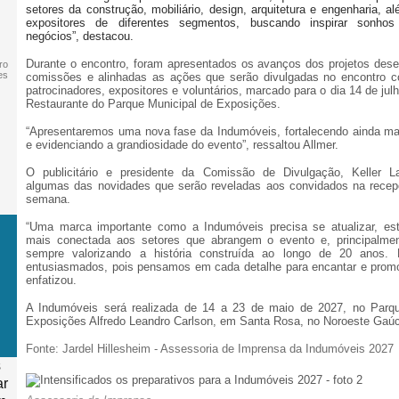
setores da construção, mobiliário, design, arquitetura e engenharia, 
expositores de diferentes segmentos, buscando inspirar sonhos
negócios”, destacou.
Durante o encontro, foram apresentados os avanços dos projetos dese
ro
es
comissões e alinhadas as ações que serão divulgadas no encontro 
patrocinadores, expositores e voluntários, marcado para o dia 14 de jul
Restaurante do Parque Municipal de Exposições.
“Apresentaremos uma nova fase da Indumóveis, fortalecendo ainda m
e evidenciando a grandiosidade do evento”, ressaltou Allmer.
O publicitário e presidente da Comissão de Divulgação, Keller La
algumas das novidades que serão reveladas aos convidados na rece
semana.
“Uma marca importante como a Indumóveis precisa se atualizar, es
mais conectada aos setores que abrangem o evento e, principalmen
sempre valorizando a história construída ao longo de 20 anos.
entusiasmados, pois pensamos em cada detalhe para encantar e prom
enfatizou.
A Indumóveis será realizada de 14 a 23 de maio de 2027, no Parqu
Exposições Alfredo Leandro Carlson, em Santa Rosa, no Noroeste Gaú
Fonte:
Jardel Hillesheim - Assessoria de Imprensa da Indumóveis 2027
s
ar