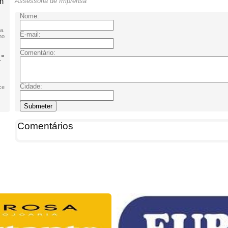
m
Assessoria de Imprensa
Nome:
a.
E-mail:
no
Comentário:
1°
Cidade:
ce
Comentários