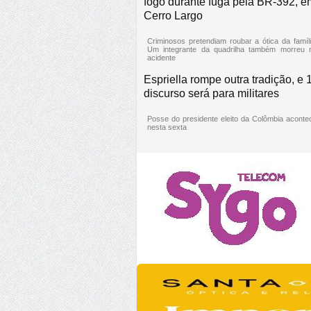
fogo durante fuga pela BR-392, e
Cerro Largo
Criminosos pretendiam roubar a ótica da famíli
Um integrante da quadrilha também morreu 
acidente
Espriella rompe outra tradição, e 
discurso será para militares
Posse do presidente eleito da Colômbia aconte
nesta sexta