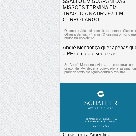
SSALTO EM GUARANI DAS
MISSÕES TERMINA EM
TRAGÉDIA NA BR 392, EM
CERRO LARGO
O empresário foi identificado como Cleiton 
Oliveira Santos, 44 anos. O criminoso morto era
motorista do veículo.
André Mendonça quer apenas qu
a PF cumpra o seu dever
Se André Mendonça vier a se encontrar com
diretor da PF, deveria convidá-lo a assinar u
parte do texto divulgado contra o ministro
Crise com a Argentina: