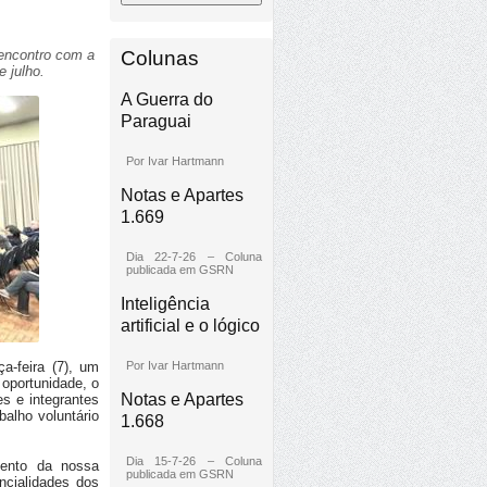
Colunas
 encontro com a
e julho.
A Guerra do
Paraguai
Por Ivar Hartmann
Notas e Apartes
1.669
Dia 22-7-26 – Coluna
publicada em GSRN
Inteligência
artificial e o lógico
Por Ivar Hartmann
a-feira (7), um
 oportunidade, o
Notas e Apartes
es e integrantes
alho voluntário
1.668
Dia 15-7-26 – Coluna
mento da nossa
publicada em GSRN
ncialidades dos