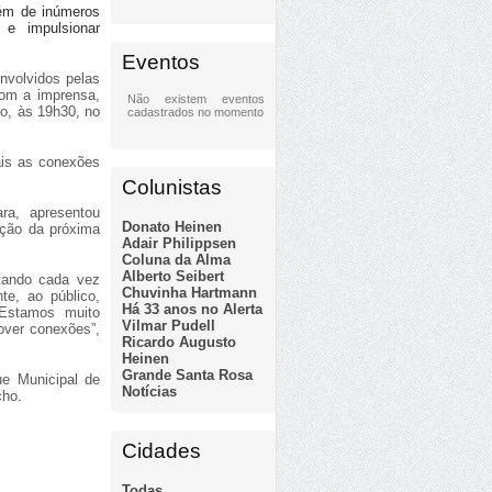
além de inúmeros
 e impulsionar
Eventos
nvolvidos pelas
com a imprensa,
Não existem eventos
ho, às 19h30, no
cadastrados no momento
ais as conexões
Colunistas
ra, apresentou
Donato Heinen
pção da próxima
Adair Philippsen
Coluna da Alma
Alberto Seibert
tando cada vez
Chuvinha Hartmann
te, ao público,
Há 33 anos no Alerta
 Estamos muito
Vilmar Pudell
over conexões”,
Ricardo Augusto
Heinen
Grande Santa Rosa
e Municipal de
Notícias
cho.
Cidades
Todas