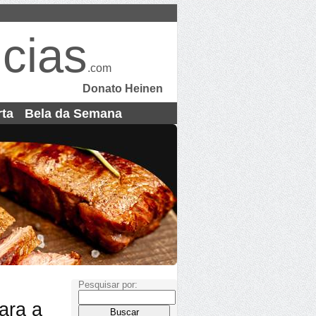
cias
.com
Donato Heinen
rta
Bela da Semana
Pesquisar por:
ara a