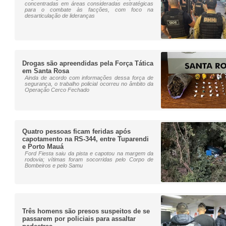
concentradas em áreas consideradas estratégicas
para o combate às facções, com foco na
desarticulação de lideranças
Drogas são apreendidas pela Força Tática
em Santa Rosa
Ainda de acordo com informações dessa força de
segurança, o trabalho policial ocorreu no âmbito da
Operação Cerco Fechado
Quatro pessoas ficam feridas após
capotamento na RS-344, entre Tuparendi
e Porto Mauá
Ford Fiesta saiu da pista e capotou na margem da
rodovia; vítimas foram socorridas pelo Corpo de
Bombeiros e pelo Samu
Três homens são presos suspeitos de se
passarem por policiais para assaltar