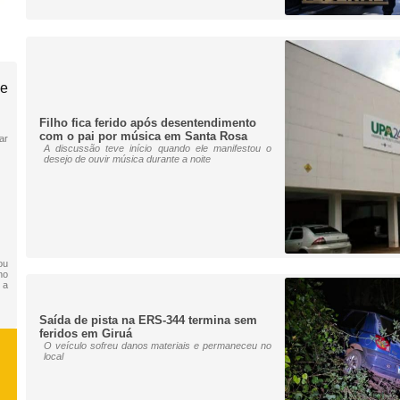
de
Filho fica ferido após desentendimento
com o pai por música em Santa Rosa
ar
A discussão teve início quando ele manifestou o
desejo de ouvir música durante a noite
ou
no
 a
Saída de pista na ERS-344 termina sem
feridos em Giruá
O veículo sofreu danos materiais e permaneceu no
local