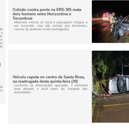
Colisão contra ponte na ERS-305 mata
dois homens entre Horizontina e
Tucunduva
Motorista morreu no local e passageiro chegou a
ser socorrido, mas não resistiu aos ferimentos;
de
causas do acidente serão investigadas
 a
às
os
er
ão
M
Veículo capota no centro de Santa Rosa,
na madrugada desta quinta-feira (30)
Conforme as informações apuradas, o motorista
ta
teria deixado o local antes da chegada das
no
autoridades