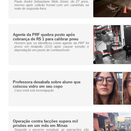
Paulo André Sebastiane Melo Júnior, de 27 anos,
morreu após colisão frontal com um caminhão na
noite de segunda-feira.
Agente da PRF quebra posto após
cobrança de R$ 1 para calibrar pneu
Homem que se identificou como agente da PRF foi
preso em Anápolis (GO) após causar tumulto e
depredação em posto de combustíveis
Professora desabafa sobre aluno que
colocou vidro em seu copo
Caso está sob investigação
Operação contra facções supera mil
prisões em um mês em Minas
Segundo o governo estadual, as operações são