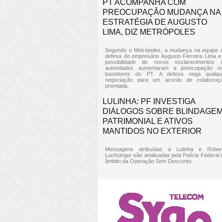
PT ACOMPANHA COM
PREOCUPAÇÃO MUDANÇA NA
ESTRATÉGIA DE AUGUSTO
LIMA, DIZ METRÓPOLES
Segundo o Metrópoles, a mudança na equipe 
defesa do empresário Augusto Ferreira Lima e
possibilidade de novos esclarecimentos 
autoridades aumentaram a preocupação n
bastidores do PT. A defesa nega qualqu
negociação para um acordo de colaboraç
premiada.
LULINHA: PF INVESTIGA
DIÁLOGOS SOBRE BLINDAGE
PATRIMONIAL E ATIVOS
MANTIDOS NO EXTERIOR
Mensagens atribuídas a Lulinha e Rober
Luchsinger são analisadas pela Polícia Federal 
âmbito da Operação Sem Desconto.