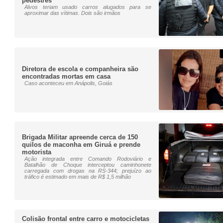
pedestres
Alvos teriam usado carros alugados para se
aproximar das vítimas. Dois são irmãos
Diretora de escola e companheira são
encontradas mortas em casa
Caso aconteceu em Anápolis, Goiás
Brigada Militar apreende cerca de 150
quilos de maconha em Giruá e prende
motorista
Ação integrada entre Comando Rodoviário e
Batalhão de Choque interceptou caminhonete
carregada com drogas na RS-344; prejuízo ao
tráfico é estimado em mais de R$ 1,5 milhão
Colisão frontal entre carro e motocicletas