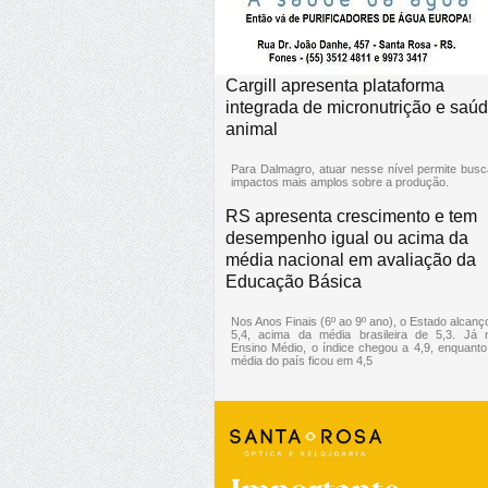
Cargill apresenta plataforma
integrada de micronutrição e saú
animal
Para Dalmagro, atuar nesse nível permite busc
impactos mais amplos sobre a produção.
RS apresenta crescimento e tem
desempenho igual ou acima da
média nacional em avaliação da
Educação Básica
Nos Anos Finais (6º ao 9º ano), o Estado alcanç
5,4, acima da média brasileira de 5,3. Já 
Ensino Médio, o índice chegou a 4,9, enquanto
média do país ficou em 4,5