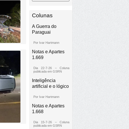
Colunas
A Guerra do
Paraguai
Por Ivar Hartmann
Notas e Apartes
1.669
Dia 22-7-26 – Coluna
publicada em GSRN
Inteligência
artificial e o lógico
Por Ivar Hartmann
Notas e Apartes
1.668
Dia 15-7-26 – Coluna
publicada em GSRN