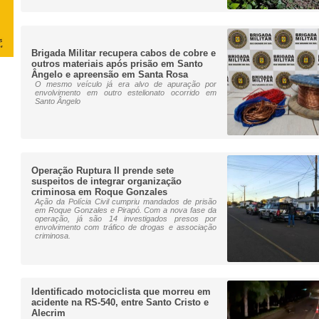
Brigada Militar recupera cabos de cobre e
outros materiais após prisão em Santo
Ângelo e apreensão em Santa Rosa
O mesmo veículo já era alvo de apuração por
envolvimento em outro estelionato ocorrido em
Santo Ângelo
Operação Ruptura II prende sete
suspeitos de integrar organização
criminosa em Roque Gonzales
Ação da Polícia Civil cumpriu mandados de prisão
em Roque Gonzales e Pirapó. Com a nova fase da
operação, já são 14 investigados presos por
envolvimento com tráfico de drogas e associação
criminosa.
Identificado motociclista que morreu em
acidente na RS-540, entre Santo Cristo e
Alecrim