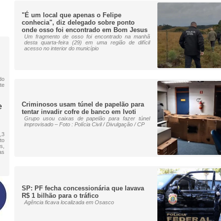
"É um local que apenas o Felipe
conhecia", diz delegado sobre ponto
onde osso foi encontrado em Bom Jesus
Um fragmento de osso foi encontrado na manhã
desta quarta-feira (29) em uma região de difícil
acesso no interior do município
do
te
Criminosos usam túnel de papelão para
e
tentar invadir cofre de banco em Ivoti
Grupo usou caixas de papelão para fazer túnel
improvisado – Foto : Polícia Civil / Divulgação / CP
,3
to
s,
as
SP: PF fecha concessionária que lavava
R$ 1 bilhão para o tráfico
Agência ficava localizada em Osasco