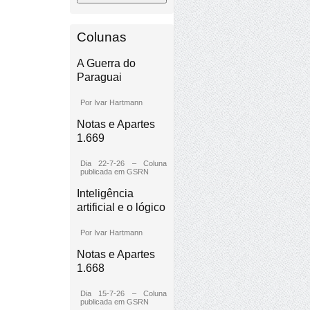
Colunas
A Guerra do
Paraguai
Por Ivar Hartmann
Notas e Apartes
1.669
Dia 22-7-26 – Coluna
publicada em GSRN
Inteligência
artificial e o lógico
Por Ivar Hartmann
Notas e Apartes
1.668
Dia 15-7-26 – Coluna
publicada em GSRN