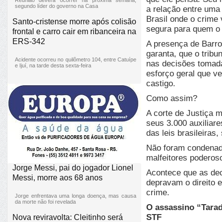
segundo líder do governo na Casa
a relação entre uma
Brasil onde o crime 
Santo-cristense morre após colisão
segura para quem o 
frontal e carro cair em ribanceira na
ERS-342
A presença de Barro
garanta, que o tribu
Acidente ocorreu no quilômetro 104, entre Catuípe
nas decisões tomada
e Ijuí, na tarde desta sexta-feira
esforço geral que v
castigo.
Como assim?
A corte de Justiça m
seus 3.000 auxiliar
das leis brasileiras
Não foram condenado
malfeitores poderos
Jorge Messi, pai do jogador Lionel
Acontece que as dec
Messi, morre aos 68 anos
depravam o direito e
crime.
Jorge enfrentava uma longa doença, mas causa
da morte não foi revelada
O assassino “Tarad
STF
Nova reviravolta: Cleitinho será