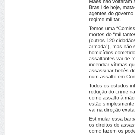
Mães não voltaram à
Brasil de hoje, mat
agentes do governo 
regime militar.
Temos uma “Comissã
mortes de “militant
(outros 120 cidadão
armada”), mas não s
homicídios cometido
assaltantes vai de 
incendiar vítimas qu
assassinar bebês d
num assalto em Cont
Todos os estudos in
redução do crime na
como assalto à mão 
estão simplesmente 
vai na direção exat
Estimular essa barba
os direitos de assas
como fazem os podere