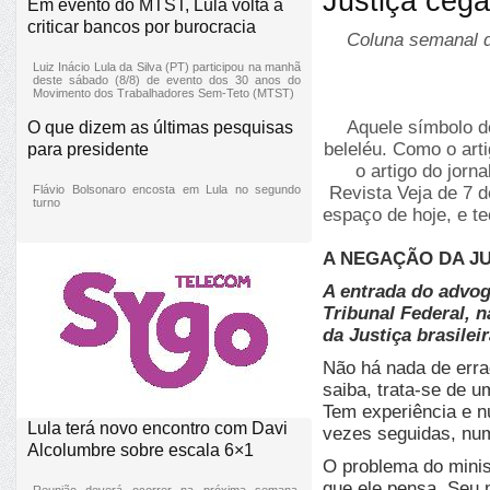
Justiça cega
Em evento do MTST, Lula volta a
criticar bancos por burocracia
Coluna semanal d
Luiz Inácio Lula da Silva (PT) participou na manhã
deste sábado (8/8) de evento dos 30 anos do
Movimento dos Trabalhadores Sem-Teto (MTST)
Aquele símbolo de
O que dizem as últimas pesquisas
beleléu. Como o art
para presidente
o artigo do jorn
Flávio Bolsonaro encosta em Lula no segundo
Revista Veja de 7 d
turno
espaço de hoje, e t
A NEGAÇÃO DA J
A entrada do advo
Tribunal Federal, 
da Justiça brasile
Não há nada de erra
saiba, trata-se de 
Tem experiência e n
Lula terá novo encontro com Davi
vezes seguidas, num
Alcolumbre sobre escala 6×1
O problema do minis
que ele pensa. Seu m
Reunião deverá ocorrer na próxima semana,