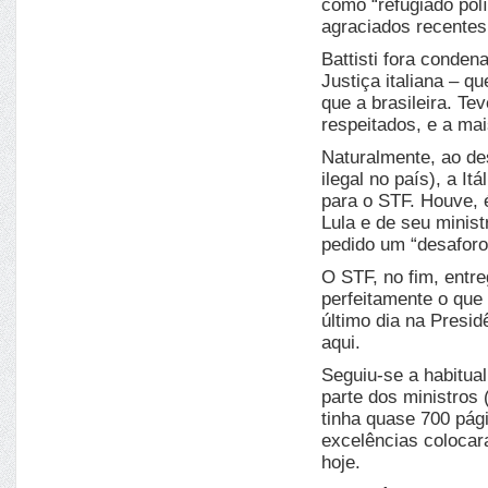
como “refugiado polí
agraciados recentes
Battisti fora conden
Justiça italiana – q
que a brasileira. Te
respeitados, e a mai
Naturalmente, ao des
ilegal no país), a It
para o STF. Houve, é
Lula e de seu minist
pedido um “desaforo
O STF, no fim, entre
perfeitamente o que 
último dia na Presidê
aqui.
Seguiu-se a habitual
parte dos ministros
tinha quase 700 pág
excelências colocara
hoje.