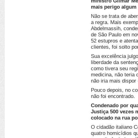
ministro Gilmar Me
mais perigo algum
Não se trata de ab
a regra. Mais exemp
Abdelmassih, conden
de São Paulo em no
52 estupros e atenta
clientes, foi solto 
Sua excelência julgo
liberdade da senten
como tivera seu reg
medicina, não teria 
não iria mais dispor
Pouco depois, no co
não foi encontrado.
Condenado por quat
Justiça 500 vezes m
colocado na rua po
O cidadão italiano C
quatro homicídios qu