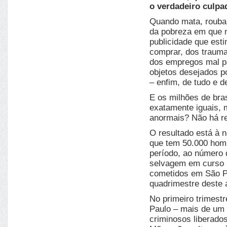
o verdadeiro culpa
Quando mata, rouba 
da pobreza em que n
publicidade que est
comprar, dos trauma
dos empregos mal p
objetos desejados po
– enfim, de tudo e d
E os milhões de bra
exatamente iguais,
anormais? Não há r
O resultado está à 
que tem 50.000 homi
período, ao número d
selvagem em curso 
cometidos em São Pa
quadrimestre deste a
No primeiro trimest
Paulo – mais de um p
criminosos liberado