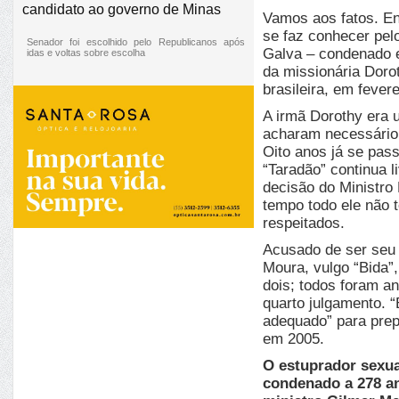
candidato ao governo de Minas
Vamos aos fatos. En
se faz conhecer pel
Senador foi escolhido pelo Republicanos após
Galva – condenado 
idas e voltas sobre escolha
da missionária Doro
brasileira, em fever
A irmã Dorothy era
acharam necessário 
Oito anos já se pas
“Taradão” continua l
decisão do Ministro
tempo todo ele não 
respeitados.
Acusado de ser seu p
Moura, vulgo “Bida”,
dois; todos foram a
quarto julgamento. 
adequado” para prep
em 2005.
O estuprador sexu
condenado a 278 an