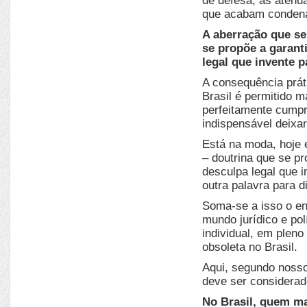
de defesa, as atenu
que acabam conden
A aberração que s
se propõe a garant
legal que invente p
A consequência prát
Brasil é permitido m
perfeitamente cumpr
indispensável deix
Está na moda, hoje 
– doutrina que se pr
desculpa legal que i
outra palavra para d
Soma-se a isso o en
mundo jurídico e pol
individual, em pleno
obsoleta no Brasil.
Aqui, segundo nosso
deve ser considerad
No Brasil, quem ma