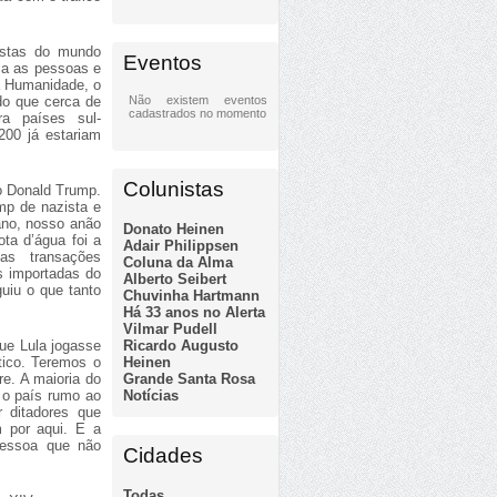
ristas do mundo
Eventos
ia as pessoas e
da Humanidade, o
Não existem eventos
do que cerca de
cadastrados no momento
ra países sul-
200 já estariam
Colunistas
o Donald Trump.
mp de nazista e
ano, nosso anão
Donato Heinen
ota d’água foi a
Adair Philippsen
as transações
Coluna da Alma
s importadas do
Alberto Seibert
uiu o que tanto
Chuvinha Hartmann
Há 33 anos no Alerta
Vilmar Pudell
Ricardo Augusto
ue Lula jogasse
Heinen
tico. Teremos o
Grande Santa Rosa
re. A maioria do
Notícias
 o país rumo ao
 ditadores que
 por aqui. E a
 pessoa que não
Cidades
Todas