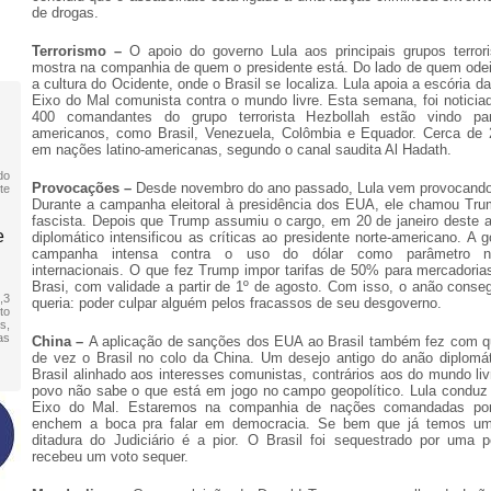
de drogas.
Terrorismo –
O apoio do governo Lula aos principais grupos terro
mostra na companhia de quem o presidente está. Do lado de quem ode
a cultura do Ocidente, onde o Brasil se localiza. Lula apoia a escória 
Eixo do Mal comunista contra o mundo livre. Esta semana, foi noticia
400 comandantes do grupo terrorista Hezbollah estão vindo pa
americanos, como Brasil, Venezuela, Colômbia e Equador. Cerca de 
em nações latino-americanas, segundo o canal saudita Al Hadath.
do
Provocações –
Desde novembro do ano passado, Lula vem provocand
te
Durante a campanha eleitoral à presidência dos EUA, ele chamou Tru
fascista. Depois que Trump assumiu o cargo, em 20 de janeiro deste 
e
diplomático intensificou as críticas ao presidente norte-americano. A g
campanha intensa contra o uso do dólar como parâmetro n
internacionais. O que fez Trump impor tarifas de 50% para mercadoria
Brasi, com validade a partir de 1º de agosto. Com isso, o anão conseg
,3
queria: poder culpar alguém pelos fracassos de seu desgoverno.
to
s,
as
China –
A aplicação de sanções dos EUA ao Brasil também fez com q
de vez o Brasil no colo da China. Um desejo antigo do anão diplomá
Brasil alinhado aos interesses comunistas, contrários aos do mundo liv
povo não sabe o que está em jogo no campo geopolítico. Lula conduz
Eixo do Mal. Estaremos na companhia de nações comandadas por
enchem a boca pra falar em democracia. Se bem que já temos um
ditadura do Judiciário é a pior. O Brasil foi sequestrado por uma
recebeu um voto sequer.