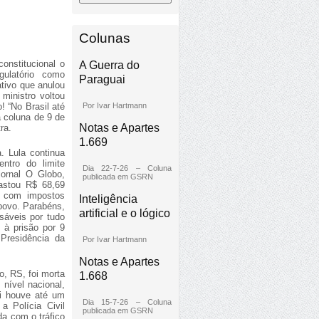
Colunas
onstitucional o
A Guerra do
gulatório como
Paraguai
ativo que anulou
ministro voltou
Por Ivar Hartmann
! “No Brasil até
a coluna de 9 de
Notas e Apartes
ra.
1.669
 Lula continua
ntro do limite
Dia 22-7-26 – Coluna
ornal O Globo,
publicada em GSRN
astou R$ 68,69
e com impostos
Inteligência
povo. Parabéns,
artificial e o lógico
sáveis por tudo
 à prisão por 9
 Presidência da
Por Ivar Hartmann
Notas e Apartes
o, RS, foi morta
1.668
nível nacional,
ui houve até um
Dia 15-7-26 – Coluna
a Polícia Civil
publicada em GSRN
da com o tráfico