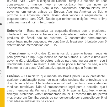
Mundo livre -
Com a eleição de Donald Trump e a escolha de Leã
conservador, o mundo livre e democrático tem um novo al
socialismo/comunismo. Além disso, candidatos anticomunistas vê
governos em vários países da Europa. Aqui na América do Sul, 
próximo é a Argentina, onde Javier Milei venceu a esquerdalha. 
pequeno alento para 2026. Desde que tenhamos eleições livres e lim
cada vez mais difícil. Infelizmente.
de
Soberania –
Essa narrativa da esquerda dizendo que o president
interferindo na nossa soberania ao estabelecer tarifas de 50% na
ar
produtos do Brasil não se sustenta. O consumidor norte-america
percentuais muito pequenos. Ao contrário do brasileiro, tributado com
determinadas mercadorias dos EUA.
Cancelamento –
Oito dos 11 ministros do Supremo tiveram seus vi
pelo governo Trump. Algo inédito na nossa história. O visto é uma aut
governo dá a cidadãos de outros países para que ingressem em seu te
liberalidade e não um direito. Cada nação pode autorizar, ou não, a en
É como na sua casa. Você autoriza quem quiser que a frequente.
ou
no
Critérios –
O ministro que manda no Brasil proibiu o ex-presidente
 a
qualquer condenação penal, de usar redes sociais, dar entrevistas e a
dois de seus filhos. Ele também é monitorado por tornozeleira eletrôni
medidas restritivas. Não há embasamento legal para a decisão, que fo
cinco membros da Primeira Turma do STF, apenas Luiz Fux – ex-jui
divergiu, proferindo voto fundamentado na lei. O mesmo tribunal permit
mor, preso em Curitiba depois de ser condenado por corrupção por 9 juí
concedesse entrevistas na cadeia.