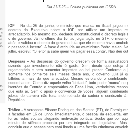
Dia 23-7-25 – Coluna publicada em GSRN
IOF –
No dia 26 de junho, o ministro que manda no Brasil julgou inc
de
decreto do Executivo sobre o IOF por utilizar um imposto re
 a
arrecadatório. No mesmo ato, declarou inconstitucional o decreto legisl
às
o do governo. Já no último dia 16, ao julgar ação no STF, o mesmo 
os
atrás e validou o decreto do governo Lula que ele mesmo havia anulado
er
ão
o passado é incerto”. A frase é atribuída ao ex-ministro Pedro Malan. N
julho, escrevi: “O leitor já sabe quem vai pagar essa conta”. Não deu out
Despesas –
As despesas do governo crescem de forma assustadora.
M
dizendo que investimento não é gasto. Sim, desde que esteja de
orçamentário e sem aumentar impostos ao bel prazer. Conforme o j
somente nos primeiros seis meses deste ano, o governo Lula já g
bilhões a mais do que arrecadou. Mesmo esfolando o contribuint
escorchantes. Como diz aquele velho “deitado”, todo poder “mama” no 
ta
isentões do Centrão e empresários da Faria Lima, verdadeiros respon
no
que está aí. Sem o apoio e conivência de vocês, alguém condenado
juízes de carreira não teria sido retirado da cadeia e conduzido à
República.
Tráfico -
A vereadora Elisane Rodrigues dos Santos (PT), de Formigueir
a facadas em 16 de junho. Imediatamente, o pessoal da esquerda, em 
foi às redes sociais alegando motivação política. Soube que por aq
minuto de silêncio proposto por um integrante do Legislativo. Mas 
concluiu que o assassinato está ligado a uma facção criminosa envolvi