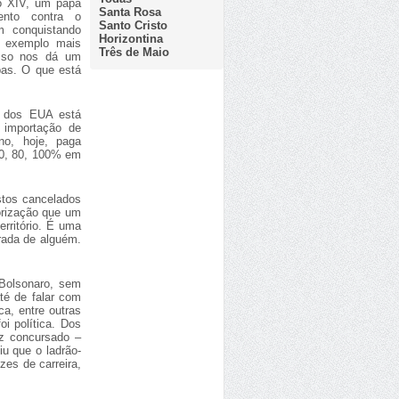
o XIV, um papa
Santa Rosa
ento contra o
Santo Cristo
m conquistando
Horizontina
o exemplo mais
Três de Maio
Isso nos dá um
pas. O que está
e dos EUA está
 importação de
no, hoje, paga
 60, 80, 100% em
stos cancelados
orização que um
rritório. É uma
trada de alguém.
 Bolsonaro, sem
té de falar com
ca, entre outras
i política. Dos
z concursado –
iu que o ladrão-
zes de carreira,