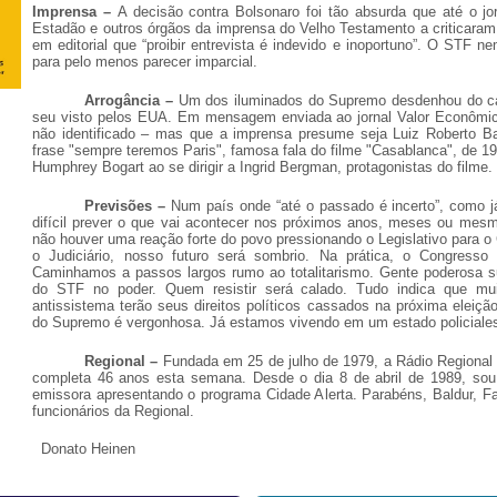
Imprensa –
A decisão contra Bolsonaro foi tão absurda que até o jo
Estadão e outros órgãos da imprensa do Velho Testamento a criticaram
em editorial que “proibir entrevista é indevido e inoportuno”. O STF n
para pelo menos parecer imparcial.
Arrogância –
Um dos iluminados do Supremo desdenhou do c
seu visto pelos EUA. Em mensagem enviada ao jornal Valor Econômic
não identificado – mas que a imprensa presume seja Luiz Roberto B
frase "sempre teremos Paris", famosa fala do filme "Casablanca", de 19
Humphrey Bogart ao se dirigir a Ingrid Bergman, protagonistas do filme.
Previsões –
Num país onde “até o passado é incerto”, como já
difícil prever o que vai acontecer nos próximos anos, meses ou mes
não houver uma reação forte do povo pressionando o Legislativo para o
o Judiciário, nosso futuro será sombrio. Na prática, o Congresso 
Caminhamos a passos largos rumo ao totalitarismo. Gente poderosa su
do STF no poder. Quem resistir será calado. Tudo indica que mui
antissistema terão seus direitos políticos cassados na próxima eleição
do Supremo é vergonhosa. Já estamos vivendo em um estado policiale
Regional –
Fundada em 25 de julho de 1979, a Rádio Regional 
completa 46 anos esta semana. Desde o dia 8 de abril de 1989, sou
emissora apresentando o programa Cidade Alerta. Parabéns, Baldur, F
funcionários da Regional.
Donato Heinen