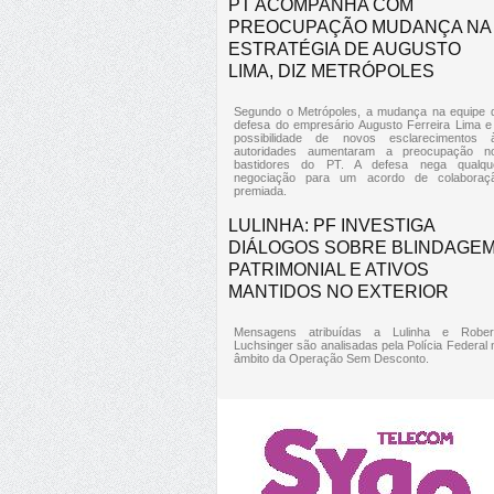
PT ACOMPANHA COM
PREOCUPAÇÃO MUDANÇA NA
ESTRATÉGIA DE AUGUSTO
LIMA, DIZ METRÓPOLES
Segundo o Metrópoles, a mudança na equipe 
defesa do empresário Augusto Ferreira Lima e
possibilidade de novos esclarecimentos 
autoridades aumentaram a preocupação n
bastidores do PT. A defesa nega qualqu
negociação para um acordo de colaboraç
premiada.
LULINHA: PF INVESTIGA
DIÁLOGOS SOBRE BLINDAGE
PATRIMONIAL E ATIVOS
MANTIDOS NO EXTERIOR
Mensagens atribuídas a Lulinha e Rober
Luchsinger são analisadas pela Polícia Federal 
âmbito da Operação Sem Desconto.