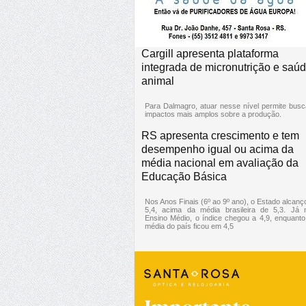
Cargill apresenta plataforma
integrada de micronutrição e saú
animal
Para Dalmagro, atuar nesse nível permite busc
impactos mais amplos sobre a produção.
RS apresenta crescimento e tem
desempenho igual ou acima da
média nacional em avaliação da
Educação Básica
Nos Anos Finais (6º ao 9º ano), o Estado alcanç
5,4, acima da média brasileira de 5,3. Já 
Ensino Médio, o índice chegou a 4,9, enquanto
média do país ficou em 4,5