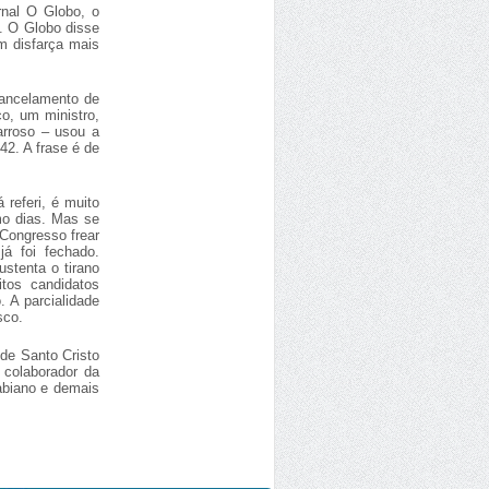
rnal O Globo, o
. O Globo disse
em disfarça mais
ancelamento de
o, um ministro,
arroso – usou a
42. A frase é de
 referi, é muito
mo dias. Mas se
 Congresso frear
já foi fechado.
stenta o tirano
tos candidatos
. A parcialidade
sco.
de Santo Cristo
 colaborador da
abiano e demais