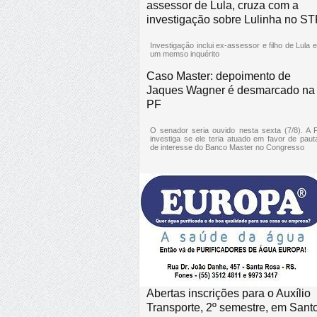
assessor de Lula, cruza com a
investigação sobre Lulinha no ST
Investigação inclui ex-assessor e filho de Lula 
um memso inquérito
Caso Master: depoimento de
Jaques Wagner é desmarcado na
PF
O senador seria ouvido nesta sexta (7/8). A 
investiga se ele teria atuado em favor de paut
de interesse do Banco Master no Congresso
Abertas inscrições para o Auxílio
Transporte, 2º semestre, em Sant