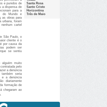
Santa Rosa
dos e punidos de
Santo Cristo
u a dispensa de
Horizontina
recionam para a
Três de Maio
pa do Mundo e
s
as obras para
a urbana, foram
 nenhum cartel
e São Paulo, o
ior cliente é o
 é por causa da
cias podem ser
rque se sentiu
De alguém muito
 contratada pelo
fazer a denúncia
a também seria
os e a denúncia
ção diariamente
 da formação de
 já chegaram ao
a.