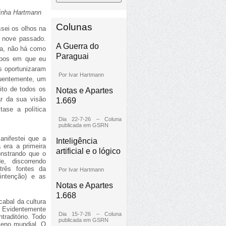
inha Hartmann
Colunas
ssei os olhos na
ia nove passado.
A Guerra do
osa, não há como
Paraguai
mpos em que eu
s oportunizaram
Por Ivar Hartmann
uentemente, um
ito de todos os
Notas e Apartes
r da sua visão
1.669
ase a política
Dia 22-7-26 – Coluna
publicada em GSRN
anifestei que a
Inteligência
a era a primeira
artificial e o lógico
onstrando que o
e, discorrendo
três fontes da
Por Ivar Hartmann
intenção) e as
Notas e Apartes
1.668
cabal da cultura
s. Evidentemente
Dia 15-7-26 – Coluna
traditório. Todo
publicada em GSRN
meno mundial. O