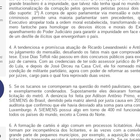
grande brasileiro é a impunidade, que talvez não tenha igual no mundo
F
institucionalização da corrupção pelos governos petistas possui dois 
dão suporte: 1º) A compra de apoio parlamentar via mensalão e ou
criminosos permite uma maioria parlamentar sem precedentes, 
em
Executivo atropelar toda a ordem moral estabelecida, transformando o
mero fantoche para homologar os desvios éticos e morais do Ex
aparelhamento do Poder Judiciário para garantir a impunidade em face
de um desfile de ilícitos que envergonham o país.
4.
A tendenciosa e promíscua atuação de Ricardo Lewandowski e Antôn
no julgamento do mensalão, desafiando os fatos mais que comprova
tese. Esse Dias Toffoli não passou em dois concursos públicos para ex
PF
juiz de carreira. Com as credenciais de ter sido assessor jurídico do
as
do Lula, e depois de José Dirceu na Casa Civil, ele foi nomeado mi
condição de militante partidário, agora com poder de reformar as sent
por juízes, cargo para o qual fora reprovado duas vezes.
5.
Se os tucanos se corromperam na questão do metrô paulistano, que
e exemplarmente condenados. Supostamente eles deixaram forma
licitação do metrô. A denúncia foi feita por Adilson Antônio Primo, e
SIEMENS do Brasil, demitido pela matriz alemã por justa causa em 2011
auditoria que confirmou que ele havia desviado alta soma para uma con
Luxemburgo. A SIEMENS possui algo em torno de 400 mil funcionár
todos os países do mundo, exceto a Coreia do Norte.
6.
A formação de cartéis é algo comum em processos licitatórios. À
formam por incompetência dos licitantes, e às vezes com a conivê
grande parte de pequenos municípios, por exemplo, a aquisição de c
o
licitação do transporte escolar é notoriamente cartelizada. Se os tuca