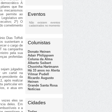
 democrático. A
pilares que lhe
tros mecanismos
Eventos
que permite ao
 Legislativo em
ecutivo; 2º) O
Não existem eventos
 do cometimento
cadastrados no momento
io Dias Toffoli
dos sustentam a
Colunistas
ercer o cargo de
 PT na campanha
Donato Heinen
nistro pela sua
Adair Philippsen
enças proferidas
Coluna da Alma
Alberto Seibert
Chuvinha Hartmann
 sejam julgados
Há 33 anos no Alerta
r um cartel na
Vilmar Pudell
x-presidente da
Ricardo Augusto
, após realizar
Heinen
ta particular em
Grande Santa Rosa
ios, e atua em
Notícias
s vezes eles se
Cidades
ncia deles. Em
ombustíveis e a
Todas
nos permitiram a