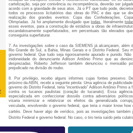
cartelização, seja por conivência ou incompetência, deverão ser julga
acordo com a gravidade de seus atos. Já o PT que tudo pode, decreto
todos os processos licitatórios das obras do PAC e das que se di
realização dos grandes eventos: Copa das Confederações, Co
Olimpíadas. Já foi amplamente divulgado que
todas
, literalmente
toda
esses eventos, para a construção de estádios a obras de infraestrutur
escandalosamente superfaturados, em percentuais tão elevados que
conseguiria superfaturar.
7.
As investigações sobre o caso da SIEMENS já alcançaram, além d
Rio Grande do Sul, a Bahia, Minas Gerais e o Distrito Federal. Seu ma
governo federal. Que tudo seja rigorosamente apurado e punido. Não
inidoneidade do denunciante Adilson Antônio Primo que as denún
desprezadas. Roberto Jefferson também denunciou o mensalão po
prejudicado na divisão do roubo.
8.
Por privilégio, recebo alguns informes cujas fontes preservo. 
próximo da ABIN, recebi a seguinte pérola: Uma agência de publicidade
governo do Distrito Federal, teria “incentivado” Adilson Antônio Primo a 
contra os tucanos paulistas (coração do tucanato). Essa agênci
especializada em confeccionar dossiês contra adversários polític
visaria minimizar e relativizar os efeitos da generalizada corrup
veiculada, envolvendo o governo f
ederal, que teria o maior know how
cartéis. Deve haver algo de verídico, pois as investigações também
Distrito Federal e governo federal. No caso, o tiro teria saído pela culatr