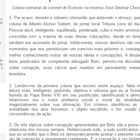
Coluna semanal do coronel do Exército na reserva José Deomar Chuv
1.
Por acaso, durante o rotineiro chimarrão que antecede o almoço, pa
vo
de
coluna de Alberto Aloísio Seibert, do jornal local Tribuna Livre do d
Pessoa dócil, inteligente, equilibrada, ponderada, culta e muito amist
concordar com a maioria de suas óbvias colocações, desde os te
s
também era assinante do jornal. Infelizmente, nossos destinos não no
momentos que nos permitissem um convívio mais próximo e, conseq
melhor conhecimento mútuo de nossas ideias e concepções. A despe
de
bons predicados do competente advogado Beto, permito-me discorda
da
sobre corrupção, esse câncer quer mantém em permanente metást
 e
brasileira.
2.
Lembro-me da primeira coluna que escrevi neste espaço. Nela m
leitura mais inteligente, profunda, objetiva e virtuosa que eu já fizer
homilia do Papa Bento VXI em seu pontificado, identificando e dem
relativismo era o maior problema social e moral da atualidad
magistralmente sobre sua afirmação. Em síntese, identificou as 
moralidade dos atos humanos: o objeto escolhido, o fim visado (
circunstâncias da ação.
3.
Os três tópicos sobre corrupção apresentados por Beto são a prova 
relativista dos nossos tempos. Relativizando tudo, a tudo justificamo
que eu acredito que o Beto irá democraticamente aceitar o presente con
ato de corrupção é moralmente condenado. E a corrupção é um fenô