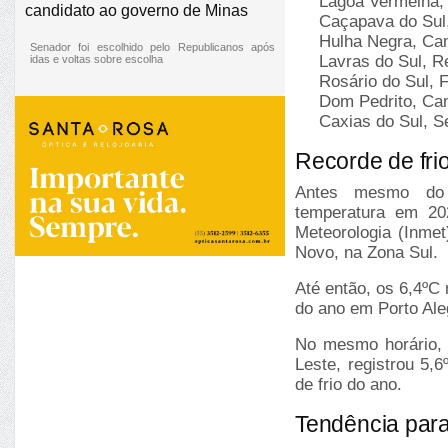
Lagoa Vermelha
,
candidato ao governo de Minas
Caçapava do Sul
Hulha Negra
, Ca
Senador foi escolhido pelo Republicanos após
Lavras do Sul
, R
idas e voltas sobre escolha
Rosário do Sul
, 
Dom Pedrito
, Ca
Caxias do Sul
, S
Recorde de fri
Antes mesmo do 
temperatura em 202
Meteorologia (Inme
Novo, na Zona Sul.
Até então, os 6,4ºC
do ano em Porto Ale
No mesmo horário, 
Leste, registrou 5,
de frio do ano.
Tendência para