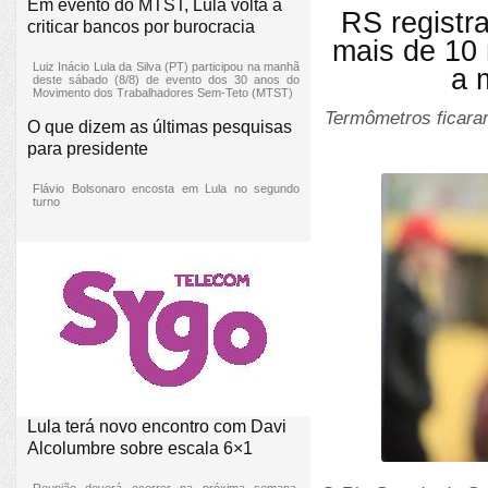
Em evento do MTST, Lula volta a
RS registr
criticar bancos por burocracia
mais de 10 
Luiz Inácio Lula da Silva (PT) participou na manhã
a 
deste sábado (8/8) de evento dos 30 anos do
Movimento dos Trabalhadores Sem-Teto (MTST)
Termômetros ficaram
O que dizem as últimas pesquisas
para presidente
Flávio Bolsonaro encosta em Lula no segundo
turno
Lula terá novo encontro com Davi
Alcolumbre sobre escala 6×1
Reunião deverá ocorrer na próxima semana,