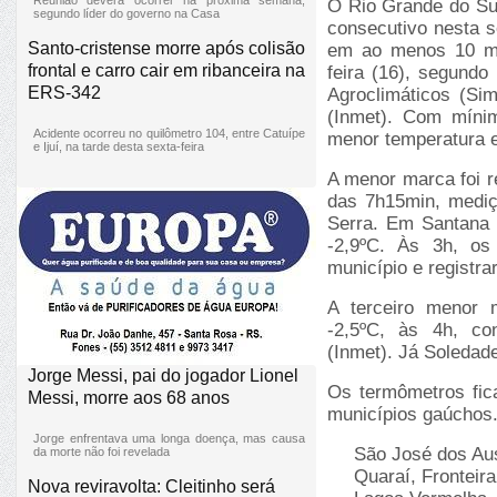
O Rio Grande do Sul
segundo líder do governo na Casa
consecutivo nesta 
Santo-cristense morre após colisão
em ao menos 10 mu
frontal e carro cair em ribanceira na
feira (16), segund
ERS-342
Agroclimáticos (Sim
(Inmet). Com mínim
Acidente ocorreu no quilômetro 104, entre Catuípe
menor temperatura 
e Ijuí, na tarde desta sexta-feira
A menor marca foi r
das 7h15min, mediç
Serra. Em Santana 
-2,9ºC. Às 3h, os
município e registra
A terceiro menor m
-2,5ºC, às 4h, con
(Inmet). Já Soledade
Jorge Messi, pai do jogador Lionel
Os termômetros fic
Messi, morre aos 68 anos
municípios gaúchos. 
Jorge enfrentava uma longa doença, mas causa
São José dos Au
da morte não foi revelada
Quaraí
, Fronteir
Nova reviravolta: Cleitinho será