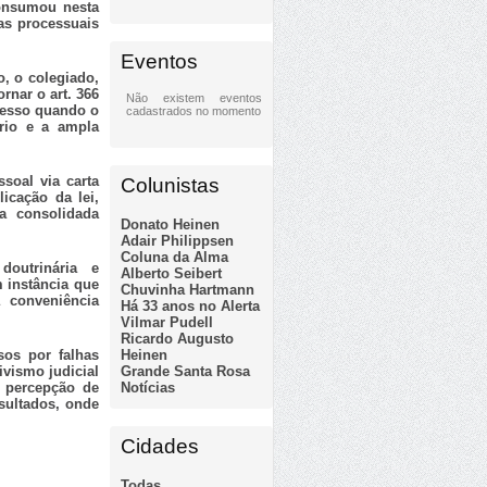
onsumou nesta
ias processuais
Eventos
, o colegiado,
rnar o art. 366
Não existem eventos
cesso quando o
cadastrados no momento
ório e a ampla
ssoal via carta
Colunistas
licação da lei,
a consolidada
Donato Heinen
Adair Philippsen
Coluna da Alma
outrinária e
Alberto Seibert
m instância que
Chuvinha Hartmann
a conveniência
Há 33 anos no Alerta
Vilmar Pudell
Ricardo Augusto
Heinen
os por falhas
Grande Santa Rosa
ivismo judicial
Notícias
a percepção de
sultados, onde
Cidades
Todas