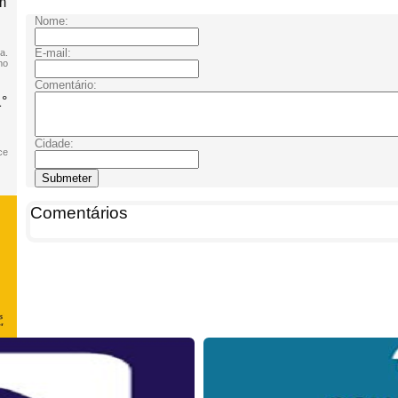
m
Nome:
E-mail:
a.
no
Comentário:
1°
Cidade:
ce
Comentários