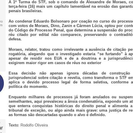
A 1ª Turma do STF, sob o comando de Alexandre de Moraes, c
terça-feira (16) mais um capítulo lamentável na erosão das garant
penais brasileiras.
Ao condenar Eduardo Bolsonaro por coação no curso do processo
ro
es
com votos de Moraes, Dino, Zanin e Cármen Lúcia, optou por conto
do Código de Processo Penal, que determina a suspensão do pro
réu citado por edital não comparece, preservando o contradit
defesa.
Moraes, relator, tratou como irrelevante a ausência de citação pe
rogatória, alegando que o investigado estaria “se furtando” à ap
apesar de residir nos EUA e de a doutrina e a jurisprudênci
exigirem maior rigor em casos de réus no exterior
Essa decisão não apenas ignora décadas de construção d
jurisprudencial sobre citação e revelia, como transforma o STF e
aplica o devido processo legal de forma seletiva, conforme 
política do momento.
Enquanto milhares de processos já foram anulados ou suspens
semelhantes, aqui prevaleceu a ânsia condenatória, expondo um at
que enterra conquistas históricas do direito penal e alimenta 
tribunal de exceção, ou algo ainda mais grave: uma justiça de re
as formas são descartadas quando o alvo é definido.
s
Texto:
Rodolfo Oliveira
ar