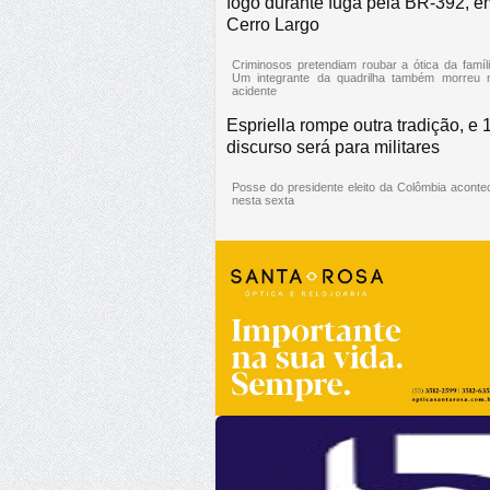
fogo durante fuga pela BR-392, e
Cerro Largo
Criminosos pretendiam roubar a ótica da famíli
Um integrante da quadrilha também morreu 
acidente
Espriella rompe outra tradição, e 
discurso será para militares
Posse do presidente eleito da Colômbia aconte
nesta sexta