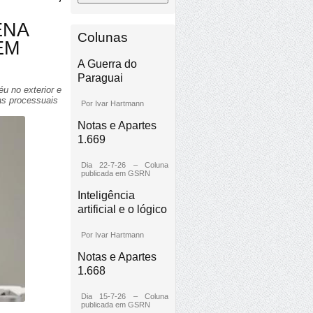
ENA
Colunas
EM
A Guerra do
Paraguai
u no exterior e
as processuais
Por Ivar Hartmann
Notas e Apartes
1.669
Dia 22-7-26 – Coluna
publicada em GSRN
Inteligência
artificial e o lógico
Por Ivar Hartmann
Notas e Apartes
1.668
Dia 15-7-26 – Coluna
publicada em GSRN