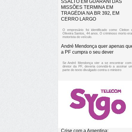
SSALTO EM GUARANI DAS
MISSÕES TERMINA EM
TRAGÉDIA NA BR 392, EM
CERRO LARGO
O empresário foi identificado como Cleiton 
Oliveira Santos, 44 anos. O criminoso morto era
motorista do veículo.
André Mendonça quer apenas qu
a PF cumpra o seu dever
Se André Mendonça vier a se encontrar com
diretor da PF, deveria convidá-lo a assinar u
parte do texto divulgado contra o ministro
Crise com a Argentina: